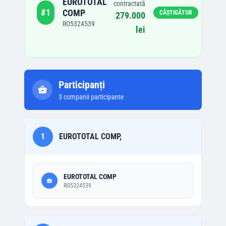
EUROTOTAL
contractată
#
1
COMP
CÂȘTIGĂTOR
279.000
RO5324539
lei
Participanți
3
companii participante
1
EUROTOTAL COMP,
EUROTOTAL COMP
RO5324539