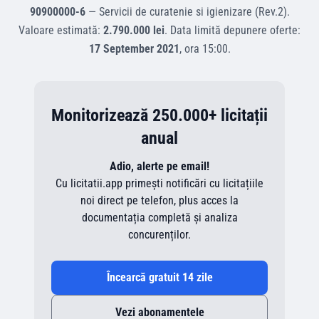
90900000-6
—
Servicii de curatenie si igienizare (Rev.2)
.
Valoare estimată:
2.790.000 lei
.
Data limită depunere oferte:
17 September 2021
, ora
15:00
.
Monitorizează 250.000+ licitații
anual
Adio, alerte pe email!
Cu licitatii.app primești notificări cu licitațiile
noi direct pe telefon, plus acces la
documentația completă și analiza
concurenților.
Încearcă gratuit 14 zile
Vezi abonamentele