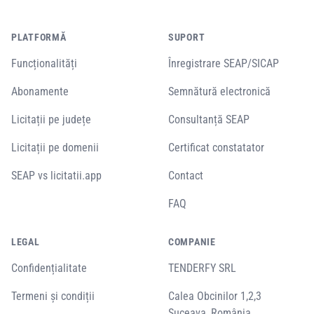
PLATFORMĂ
SUPORT
Funcționalități
Înregistrare SEAP/SICAP
Abonamente
Semnătură electronică
Licitații pe județe
Consultanță SEAP
Licitații pe domenii
Certificat constatator
SEAP vs licitatii.app
Contact
FAQ
LEGAL
COMPANIE
Confidențialitate
TENDERFY SRL
Termeni și condiții
Calea Obcinilor 1,2,3
Suceava, România