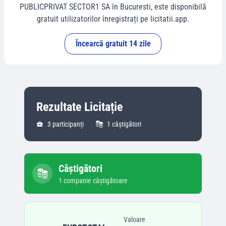
PUBLICPRIVAT SECTOR1 SA
în
Bucuresti
, este disponibilă
gratuit utilizatorilor înregistrați pe licitatii.app.
Încearcă gratuit 14 zile
Rezultate Licitație
3
participanți
1
câștigători
Câștigători
1
companie
câștigătoare
Valoare