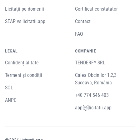
Licitații pe domenii
Certificat constatator
SEAP vs licitatii.app
Contact
FAQ
LEGAL
COMPANIE
Confidențialitate
TENDERFY SRL
Termeni și condiții
Calea Obcinilor 1,2,3
Suceava, România
SOL
+40 774 546 403
ANPC
app[@]licitatii.app