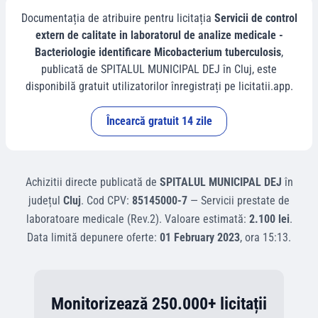
Documentația de atribuire pentru licitația
Servicii de control
extern de calitate in laboratorul de analize medicale -
Bacteriologie identificare Micobacterium tuberculosis
,
publicată de
SPITALUL MUNICIPAL DEJ
în
Cluj
, este
disponibilă gratuit utilizatorilor înregistrați pe licitatii.app.
Încearcă gratuit 14 zile
Achizitii directe
publicată de
SPITALUL MUNICIPAL DEJ
în
județul
Cluj
.
Cod CPV:
85145000-7
—
Servicii prestate de
laboratoare medicale (Rev.2)
.
Valoare estimată:
2.100 lei
.
Data limită depunere oferte:
01 February 2023
, ora
15:13
.
Monitorizează 250.000+ licitații