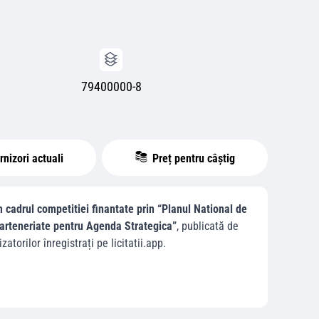
79400000-8
nizori actuali
Preț pentru câștig
in cadrul competitiei finantate prin “Planul National de
arteneriate pentru Agenda Strategica”
, publicată de
izatorilor înregistrați pe licitatii.app.