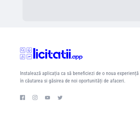
Instalează aplicația ca să beneficiezi de o noua experiență
în căutarea si găsirea de noi oportunități de afaceri.