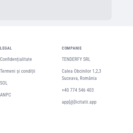
LEGAL
COMPANIE
Confidențialitate
TENDERFY SRL
Termeni și condiții
Calea Obcinilor 1,2,3
Suceava, România
SOL
+40 774 546 403
ANPC
app[@]licitatii.app