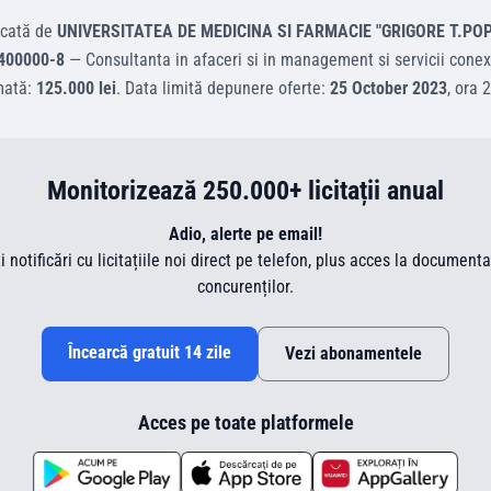
icată de
UNIVERSITATEA DE MEDICINA SI FARMACIE "GRIGORE T.POPA
400000-8
—
Consultanta in afaceri si in management si servicii conex
mată:
125.000 lei
.
Data limită depunere oferte:
25 October 2023
, ora
2
Monitorizează 250.000+ licitații anual
Adio, alerte pe email!
ti notificări cu licitațiile noi direct pe telefon, plus acces la document
concurenților.
Încearcă gratuit 14 zile
Vezi abonamentele
Acces pe toate platformele