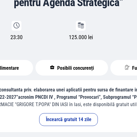
pentru Agenda Strategica”
23:30
125.000 lei
plimentare
Posibili concurenți
Fur
 consultanta priv. elaborarea unei aplicatii pentru sursa de finantare 
2022-2027”acronim PNCDI IV , Programul “Provocari”, Subprogramul “P
MACIE "GRIGORE T.POPA" DIN IASI
în
Iasi
, este disponibilă gratuit util
Încearcă gratuit 14 zile