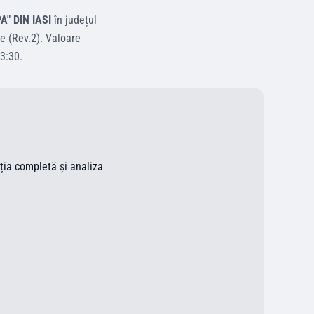
" DIN IASI
în județul
e (Rev.2)
.
Valoare
3:30
.
ația completă și analiza