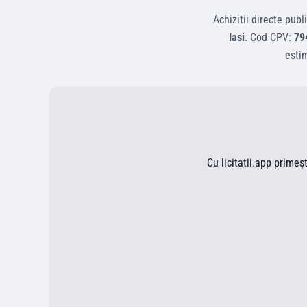
Achizitii directe
publ
Iasi
.
Cod CPV:
79
esti
Cu licitatii.app primeș