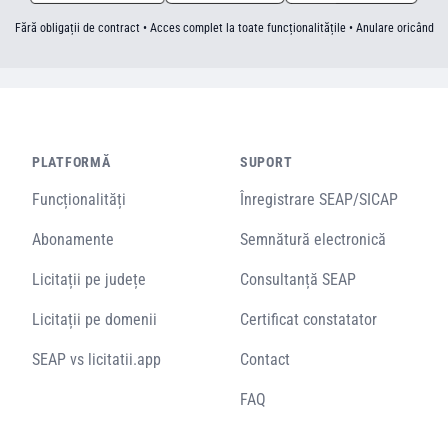
Fără obligații de contract • Acces complet la toate funcționalitățile • Anulare oricând
PLATFORMĂ
SUPORT
Funcționalități
Înregistrare SEAP/SICAP
Abonamente
Semnătură electronică
Licitații pe județe
Consultanță SEAP
Licitații pe domenii
Certificat constatator
SEAP vs licitatii.app
Contact
FAQ