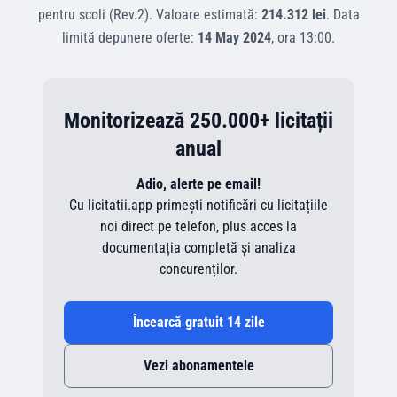
pentru scoli (Rev.2)
.
Valoare estimată:
214.312 lei
.
Data
limită depunere oferte:
14 May 2024
, ora
13:00
.
Monitorizează 250.000+ licitații
anual
Adio, alerte pe email!
Cu licitatii.app primești notificări cu licitațiile
noi direct pe telefon, plus acces la
documentația completă și analiza
concurenților.
Încearcă gratuit 14 zile
Vezi abonamentele