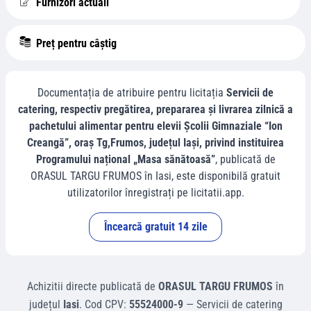
Furnizori actuali
Preț pentru câștig
Documentația de atribuire pentru licitația
Servicii de
catering, respectiv pregătirea, prepararea și livrarea zilnică a
pachetului alimentar pentru elevii Școlii Gimnaziale “Ion
Creangă”, oraș Tg,Frumos, județul Iași, privind instituirea
Programului național „Masa sănătoasă”
, publicată de
ORASUL TARGU FRUMOS
în
Iasi
, este disponibilă gratuit
utilizatorilor înregistrați pe licitatii.app.
Încearcă gratuit 14 zile
Achizitii directe
publicată de
ORASUL TARGU FRUMOS
în
județul
Iasi
.
Cod CPV:
55524000-9
—
Servicii de catering