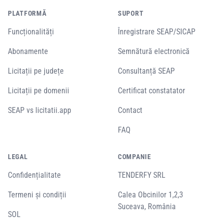
PLATFORMĂ
SUPORT
Funcționalități
Înregistrare SEAP/SICAP
Abonamente
Semnătură electronică
Licitații pe județe
Consultanță SEAP
Licitații pe domenii
Certificat constatator
SEAP vs licitatii.app
Contact
FAQ
LEGAL
COMPANIE
Confidențialitate
TENDERFY SRL
Termeni și condiții
Calea Obcinilor 1,2,3
Suceava, România
SOL