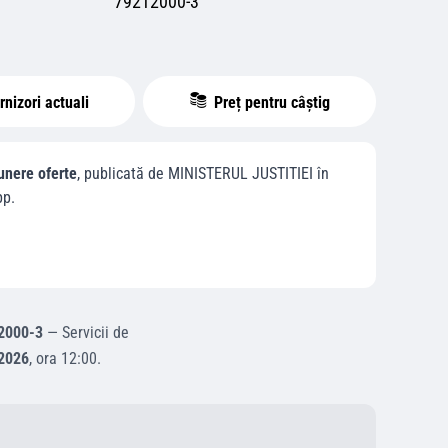
79212000-3
nizori actuali
Preț pentru câștig
unere oferte
, publicată de
MINISTERUL JUSTITIEI
în
pp.
2000-3
—
Servicii de
2026
, ora
12:00
.