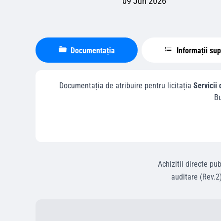
09 Jun 2026
Documentația
Informații su
Documentația de atribuire pentru licitația
Servicii
Bu
Achizitii directe
pub
auditare (Rev.2