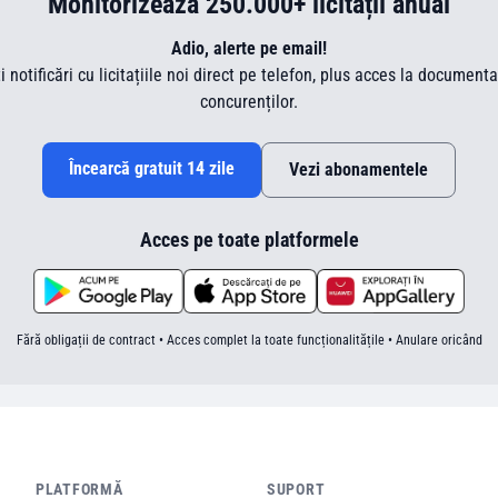
Monitorizează 250.000+ licitații anual
Adio, alerte pe email!
ti notificări cu licitațiile noi direct pe telefon, plus acces la document
concurenților.
Încearcă gratuit 14 zile
Vezi abonamentele
Acces pe toate platformele
Fără obligații de contract • Acces complet la toate funcționalitățile • Anulare oricând
PLATFORMĂ
SUPORT