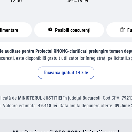
12:00
49.418 lei
plimentare
Posibili concurenți
Fur
 de auditare pentru Proiectul RNONG-clarificari prelungire termen dep
curesti
, este disponibilă gratuit utilizatorilor înregistrați pe licitatii.a
Încearcă gratuit 14 zile
licată de
MINISTERUL JUSTITIEI
în județul
Bucuresti
.
Cod CPV:
7921
)
.
Valoare estimată:
49.418 lei
.
Data limită depunere oferte:
09 June 