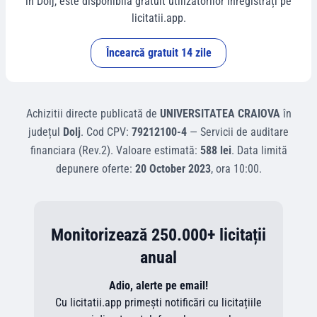
în
Dolj
, este disponibilă gratuit utilizatorilor înregistrați pe
licitatii.app.
Încearcă gratuit 14 zile
Achizitii directe
publicată de
UNIVERSITATEA CRAIOVA
în
județul
Dolj
.
Cod CPV:
79212100-4
—
Servicii de auditare
financiara (Rev.2)
.
Valoare estimată:
588 lei
.
Data limită
depunere oferte:
20 October 2023
, ora
10:00
.
Monitorizează 250.000+ licitații
anual
Adio, alerte pe email!
Cu licitatii.app primești notificări cu licitațiile