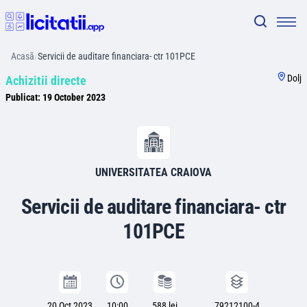
Acasă
/
Servicii de auditare financiara- ctr 101PCE
Dolj
Achizitii directe
Publicat:
19 October 2023
UNIVERSITATEA CRAIOVA
Servicii de auditare financiara- ctr
101PCE
20 Oct 2023
10:00
588 lei
79212100-4