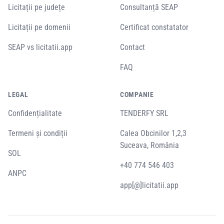
Licitații pe județe
Consultanță SEAP
Licitații pe domenii
Certificat constatator
SEAP vs licitatii.app
Contact
FAQ
LEGAL
COMPANIE
Confidențialitate
TENDERFY SRL
Termeni și condiții
Calea Obcinilor 1,2,3
Suceava, România
SOL
+40 774 546 403
ANPC
app[@]licitatii.app