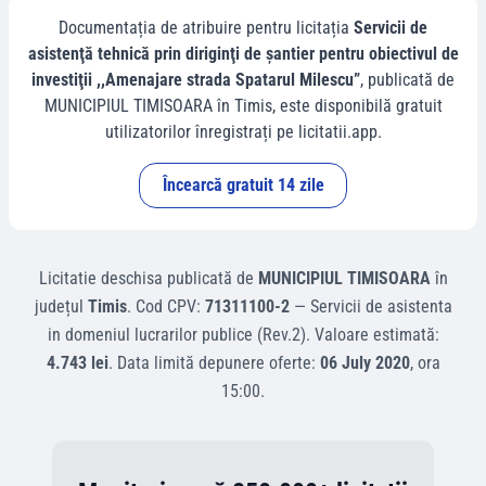
Documentația de atribuire pentru licitația
Servicii de
asistenţă tehnică prin diriginţi de şantier pentru obiectivul de
investiţii ,,Amenajare strada Spatarul Milescu”
, publicată de
MUNICIPIUL TIMISOARA
în
Timis
, este disponibilă gratuit
utilizatorilor înregistrați pe licitatii.app.
Încearcă gratuit 14 zile
Licitatie deschisa
publicată de
MUNICIPIUL TIMISOARA
în
județul
Timis
.
Cod CPV:
71311100-2
—
Servicii de asistenta
in domeniul lucrarilor publice (Rev.2)
.
Valoare estimată:
4.743 lei
.
Data limită depunere oferte:
06 July 2020
, ora
15:00
.