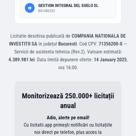
GESTION INTEGRAL DEL SUELO SL
B81480352
Licitatie deschisa
publicată de
COMPANIA NATIONALA DE
INVESTITII SA
în județul
Bucuresti
.
Cod CPV:
71356200-0
—
Servicii de asistenta tehnica (Rev.2)
.
Valoare estimată:
4.389.981 lei
.
Data limită depunere oferte:
14 January 2025
,
ora
16:00
.
Monitorizează 250.000+ licitații
anual
Adio, alerte pe email!
Cu licitatii.app primești notificări cu licitațiile
noi direct pe telefon, plus acces la