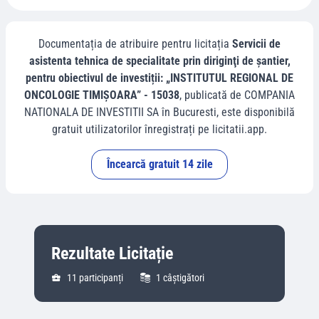
Documentația de atribuire pentru licitația
Servicii de
asistenta tehnica de specialitate prin diriginţi de şantier,
pentru obiectivul de investiții: „INSTITUTUL REGIONAL DE
ONCOLOGIE TIMIȘOARA” - 15038
, publicată de
COMPANIA
NATIONALA DE INVESTITII SA
în
Bucuresti
, este disponibilă
gratuit utilizatorilor înregistrați pe licitatii.app.
Încearcă gratuit 14 zile
Rezultate Licitație
11
participanți
1
câștigători