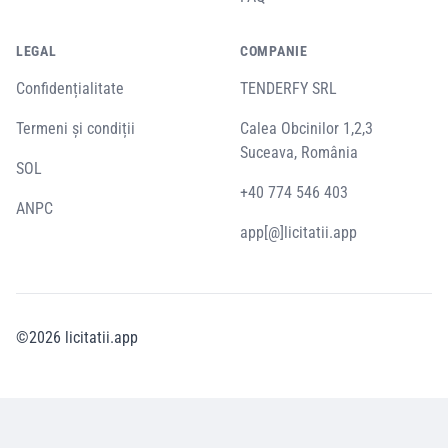
LEGAL
COMPANIE
Confidențialitate
TENDERFY SRL
Termeni și condiții
Calea Obcinilor 1,2,3
Suceava, România
SOL
+40 774 546 403
ANPC
app[@]licitatii.app
©
2026
licitatii.app