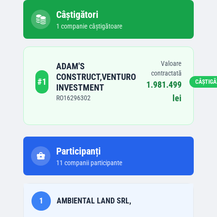
Câștigători
1
companie
câștigătoare
Valoare
ADAM'S
contractată
CONSTRUCT,VENTURO
#
1
CÂȘTIG
1.981.499
INVESTMENT
lei
RO16296302
Participanți
11
companii participante
1
AMBIENTAL LAND SRL,