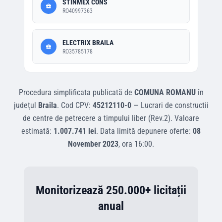
STINMEX CONS
RO40997363
ELECTRIX BRAILA
RO35785178
Procedura simplificata
publicată de
COMUNA ROMANU
în
județul
Braila
.
Cod CPV:
45212110-0
—
Lucrari de constructii
de centre de petrecere a timpului liber (Rev.2)
.
Valoare
estimată:
1.007.741 lei
.
Data limită depunere oferte:
08
November 2023
, ora
16:00
.
Monitorizează 250.000+ licitații
anual