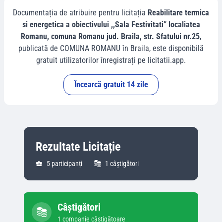
Documentația de atribuire pentru licitația
Reabilitare termica
si energetica a obiectivului ,,Sala Festivitati” localiatea
Romanu, comuna Romanu jud. Braila, str. Sfatului nr.25
,
publicată de
COMUNA ROMANU
în
Braila
, este disponibilă
gratuit utilizatorilor înregistrați pe licitatii.app.
Încearcă gratuit 14 zile
Rezultate Licitație
5
participanți
1
câștigători
Câștigători
1
companie
câștigătoare