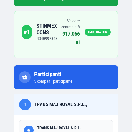
Valoare
STINMEX
contractată
#
1
CONS
CÂȘTIGĂTOR
917.066
RO40997363
lei
Participanți
5
companii participante
1
TRANS MAJ ROYAL S.R.L.,
TRANS MAJ ROYAL S.R.L.