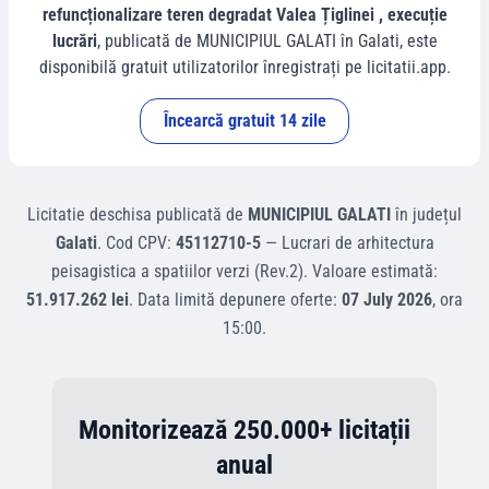
refuncționalizare teren degradat Valea Țiglinei , execuție
lucrări
, publicată de
MUNICIPIUL GALATI
în
Galati
, este
disponibilă gratuit utilizatorilor înregistrați pe licitatii.app.
Încearcă gratuit 14 zile
Licitatie deschisa
publicată de
MUNICIPIUL GALATI
în județul
Galati
.
Cod CPV:
45112710-5
—
Lucrari de arhitectura
peisagistica a spatiilor verzi (Rev.2)
.
Valoare estimată:
51.917.262 lei
.
Data limită depunere oferte:
07 July 2026
, ora
15:00
.
Monitorizează 250.000+ licitații
anual