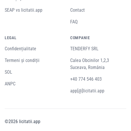
SEAP vs licitatii.app
Contact
FAQ
LEGAL
COMPANIE
Confidențialitate
TENDERFY SRL
Termeni și condiții
Calea Obcinilor 1,2,3
Suceava, România
SOL
+40 774 546 403
ANPC
app[@]licitatii.app
©
2026
licitatii.app