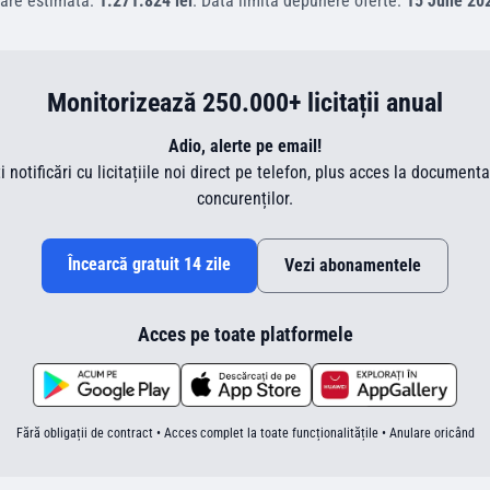
are estimată:
1.271.824 lei
.
Data limită depunere oferte:
15 June 20
Monitorizează 250.000+ licitații anual
Adio, alerte pe email!
ti notificări cu licitațiile noi direct pe telefon, plus acces la document
concurenților.
Încearcă gratuit 14 zile
Vezi abonamentele
Acces pe toate platformele
Fără obligații de contract • Acces complet la toate funcționalitățile • Anulare oricând