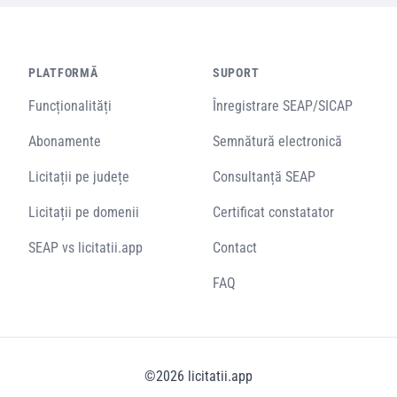
PLATFORMĂ
SUPORT
Funcționalități
Înregistrare SEAP/SICAP
Abonamente
Semnătură electronică
Licitații pe județe
Consultanță SEAP
Licitații pe domenii
Certificat constatator
SEAP vs licitatii.app
Contact
FAQ
©
2026
licitatii.app