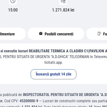
15:00
1.271.824 lei
plimentare
Posibili concurenți
Fur
e si executie lucrari REABILITARE TERMICA A CLADIRII C1(PAVILION 
 PENTRU SITUATII DE URGENTA "A.D.GHICA" TELEORMAN
în
Teleorm
licitatii.app.
Încearcă gratuit 14 zile
ta
publicată de
INSPECTORATUL PENTRU SITUATII DE URGENTA "A.
an
.
Cod CPV:
45200000-9
—
Lucrari de constructii complete sau partial