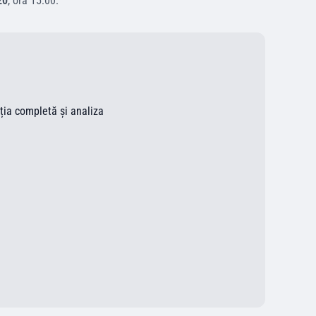
20
, ora
15:00
.
ația completă și analiza