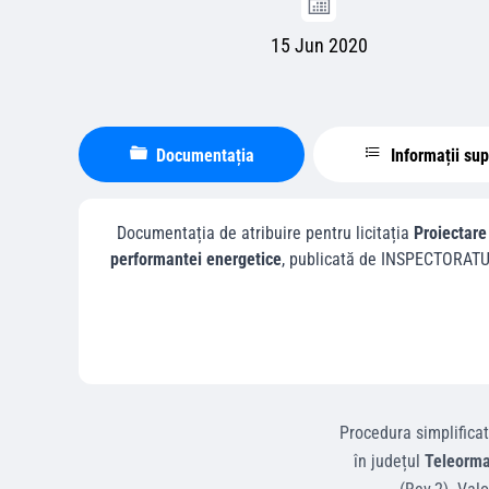
15 Jun 2020
Documentația
Informații su
Documentația de atribuire pentru licitația
Proiectar
performantei energetice
, publicată de
INSPECTORATUL
Procedura simplifica
în județul
Teleorm