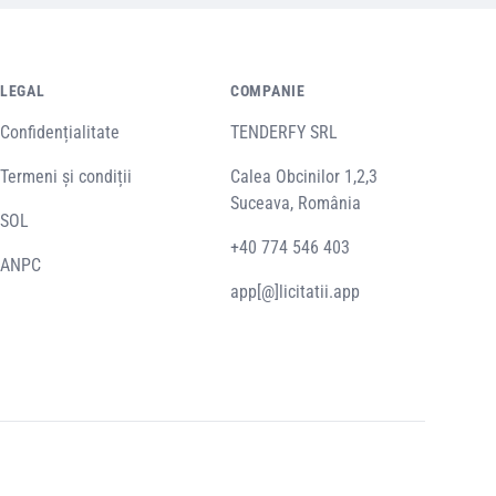
LEGAL
COMPANIE
Confidențialitate
TENDERFY SRL
Termeni și condiții
Calea Obcinilor 1,2,3
Suceava, România
SOL
+40 774 546 403
ANPC
app[@]licitatii.app