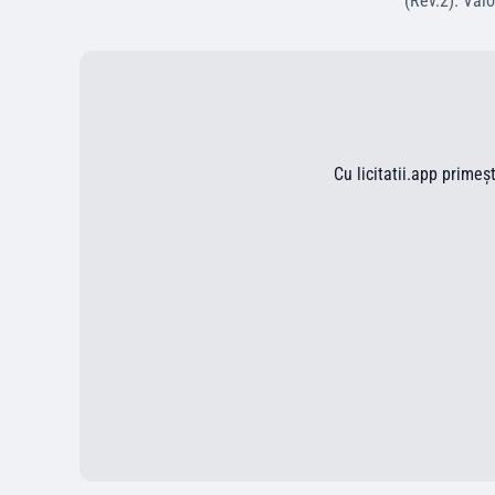
(Rev.2)
.
Valo
Cu licitatii.app primeș