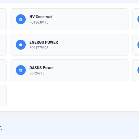
NV Construct
RO18639415
ENERGO POWER
RO21779923
DASUS Power
36124913
,