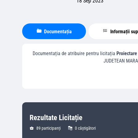
18 Sep 2023
Documentația
Informații su
Documentația de atribuire pentru licitația
Proiectare
JUDETEAN MARA
Rezultate Licitație
89
participanți
0
câștigători