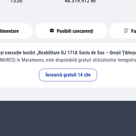
15:00
48.319.972 lei
plimentare
Posibili concurenți
Fur
 și execuție lucrări „Reabilitare DJ 171A Suciu de Sus – Groșii Țibleșu
MURES)
în
Maramures
, este disponibilă gratuit utilizatorilor înregistra
Încearcă gratuit 14 zile