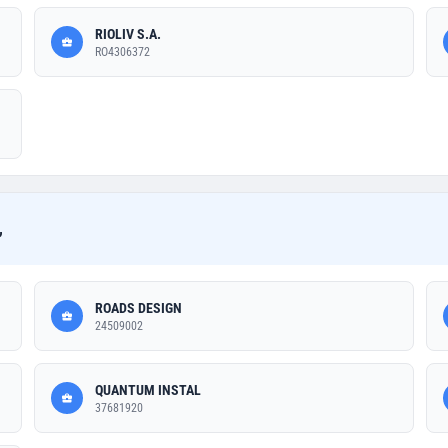
RIOLIV S.A.
RO4306372
,
ROADS DESIGN
24509002
QUANTUM INSTAL
37681920