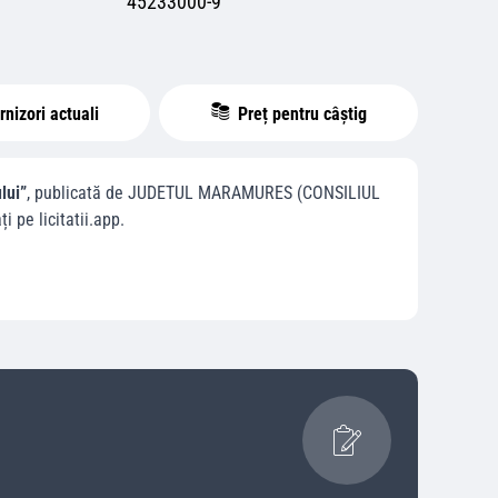
45233000-9
nizori actuali
Preț pentru câștig
lui”
, publicată de
JUDETUL MARAMURES (CONSILIUL
ți pe licitatii.app.