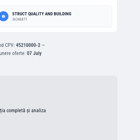
STRUCT QUALITY AND BUILDING
36346871
od CPV:
45210000-2
—
unere oferte:
07 July
ația completă și analiza