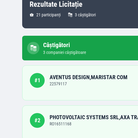
Rezultate Licitație
21
participanți
3
câștigători
Câștigători
3
companie
i
câștigătoare
AVENTUS DESIGN,MARISTAR COM
#
1
22579117
PHOTOVOLTAIC SYSTEMS SRL,AXA T
#
2
RO16511168