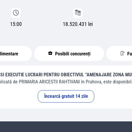
15:00
18.520.431 lei
plimentare
Posibili concurenți
Fur
 SI EXECUTIE LUCRARI PENTRU OBIECTIVUL ”AMENAJARE ZONA M
blicată de
PRIMARIA ARICESTII RAHTIVANI
în
Prahova
, este disponibilă
Încearcă gratuit 14 zile