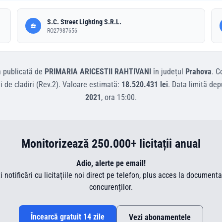
S.C. Street Lighting S.R.L.
RO27987656
a
publicată de
PRIMARIA ARICESTII RAHTIVANI
în județul
Prahova
.
C
i de cladiri (Rev.2)
.
Valoare estimată:
18.520.431 lei
.
Data limită dep
2021
, ora
15:00
.
Monitorizează 250.000+ licitații anual
Adio, alerte pe email!
ti notificări cu licitațiile noi direct pe telefon, plus acces la document
concurenților.
Încearcă gratuit 14 zile
Vezi abonamentele