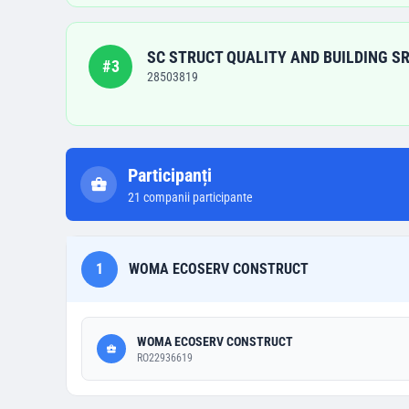
SC STRUCT QUALITY AND BUILDING SR
#
3
28503819
Participanți
21
companii participante
1
WOMA ECOSERV CONSTRUCT
WOMA ECOSERV CONSTRUCT
RO22936619