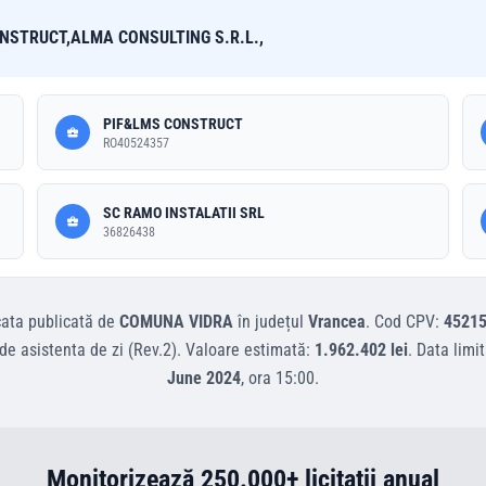
NSTRUCT,ALMA CONSULTING S.R.L.,
PIF&LMS CONSTRUCT
RO40524357
SC RAMO INSTALATII SRL
36826438
cata
publicată de
COMUNA VIDRA
în județul
Vrancea
.
Cod CPV:
45215
de asistenta de zi (Rev.2)
.
Valoare estimată:
1.962.402 lei
.
Data limi
June 2024
, ora
15:00
.
Monitorizează 250.000+ licitații anual