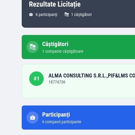
Rezultate Licitație
6
participanți
1
câștigători
Câștigători
1
companie
câștigătoare
ALMA CONSULTING S.R.L.,PIF&LMS 
#
1
18774756
Participanți
6
companii participante