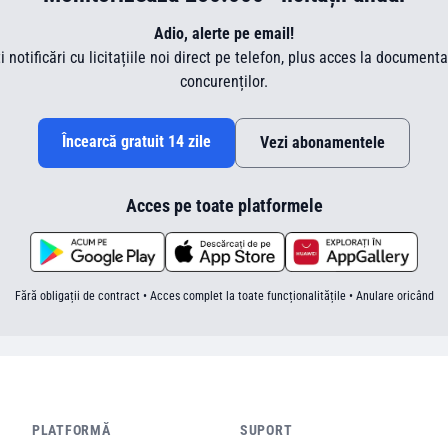
Adio, alerte pe email!
ti notificări cu licitațiile noi direct pe telefon, plus acces la document
concurenților.
Încearcă gratuit 14 zile
Vezi abonamentele
Acces pe toate platformele
Fără obligații de contract • Acces complet la toate funcționalitățile • Anulare oricând
PLATFORMĂ
SUPORT