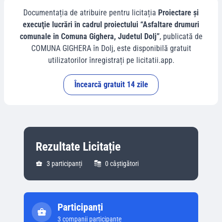
Documentația de atribuire pentru licitația
Proiectare şi
execuţie lucrări în cadrul proiectului “Asfaltare drumuri
comunale in Comuna Gighera, Judetul Dolj”
, publicată de
COMUNA GIGHERA
în
Dolj
, este disponibilă gratuit
utilizatorilor înregistrați pe licitatii.app.
Încearcă gratuit 14 zile
Rezultate Licitație
3
participanți
0
câștigători
Participanți
3
companii participante