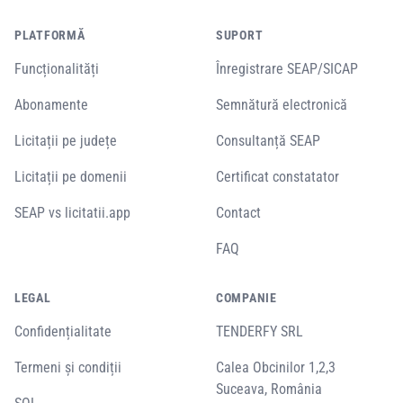
PLATFORMĂ
SUPORT
Funcționalități
Înregistrare SEAP/SICAP
Abonamente
Semnătură electronică
Licitații pe județe
Consultanță SEAP
Licitații pe domenii
Certificat constatator
SEAP vs licitatii.app
Contact
FAQ
LEGAL
COMPANIE
Confidențialitate
TENDERFY SRL
Termeni și condiții
Calea Obcinilor 1,2,3
Suceava, România