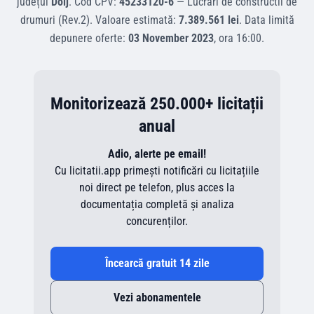
județul
Dolj
.
Cod CPV:
45233120-6
—
Lucrari de constructii de
drumuri (Rev.2)
.
Valoare estimată:
7.389.561 lei
.
Data limită
depunere oferte:
03 November 2023
, ora
16:00
.
Monitorizează 250.000+ licitații
anual
Adio, alerte pe email!
Cu licitatii.app primești notificări cu licitațiile
noi direct pe telefon, plus acces la
documentația completă și analiza
concurenților.
Încearcă gratuit 14 zile
Vezi abonamentele