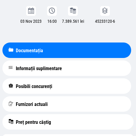
03 Nov 2023
16:00
7.389.561 lei
45233120-6
Documentația
Informații suplimentare
Posibili concurenți
Furnizori actuali
Preț pentru câștig