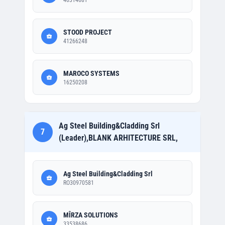
40314681
STOOD PROJECT
41266248
MAROCO SYSTEMS
16250208
Ag Steel Building&Cladding Srl
7
(Leader),BLANK ARHITECTURE SRL,
Ag Steel Building&Cladding Srl
RO30970581
MÎRZA SOLUTIONS
33538686