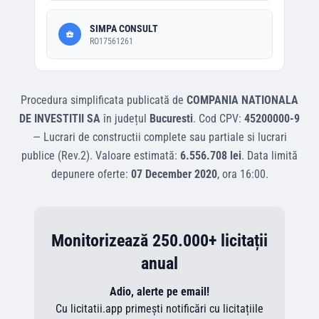
SIMPA CONSULT
RO17561261
Procedura simplificata
publicată de
COMPANIA NATIONALA
DE INVESTITII SA
în județul
Bucuresti
.
Cod CPV:
45200000-9
—
Lucrari de constructii complete sau partiale si lucrari
publice (Rev.2)
.
Valoare estimată:
6.556.708 lei
.
Data limită
depunere oferte:
07 December 2020
, ora
16:00
.
Monitorizează 250.000+ licitații
anual
Adio, alerte pe email!
Cu licitatii.app primești notificări cu licitațiile