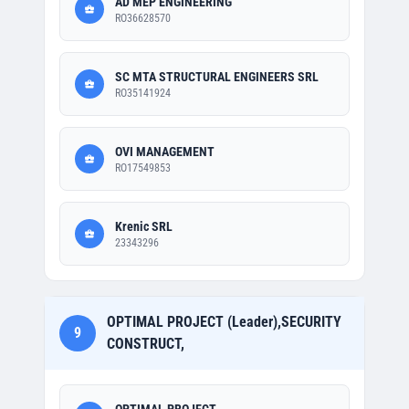
AD MEP ENGINEERING
RO36628570
SC MTA STRUCTURAL ENGINEERS SRL
RO35141924
OVI MANAGEMENT
RO17549853
Krenic SRL
23343296
OPTIMAL PROJECT (Leader),SECURITY
9
CONSTRUCT,