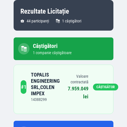
Rezultate Licitație
44
participanți
1
câștigători
Câștigători
1
companie
câștigătoare
TOPALIS
Valoare
ENGINEERING
contractată
#
1
SRL,COLEN
CÂȘTIGĂTOR
7.959.049
IMPEX
lei
14388299