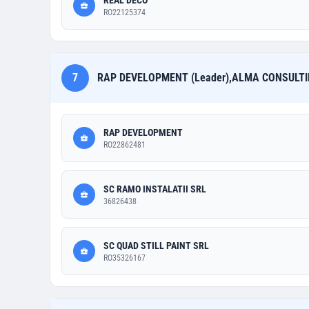
REAL DECO
RO22125374
7
RAP DEVELOPMENT (Leader),ALMA CONSULTIN
RAP DEVELOPMENT
RO22862481
SC RAMO INSTALATII SRL
36826438
SC QUAD STILL PAINT SRL
RO35326167