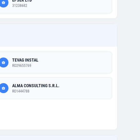
EPSER LTD
31238682
TEVAG INSTAL
RO29655769
ALMA CONSULTING S.R.L.
RO1444788