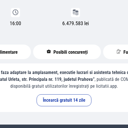
16:00
6.479.583 lei
plimentare
Posibili concurenți
Fur
 faza adaptare la amplasament, executie lucrari si asistenta tehnica di
tul Urleta, str. Principala nr. 119, judetul Prahova”
, publicată de
COM
disponibilă gratuit utilizatorilor înregistrați pe licitatii.app.
Încearcă gratuit 14 zile