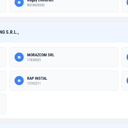
Rugby Construct
RO18620242
G S.R.L.,
MORAZCOM SRL
17830025
RAP INSTAL
13762211