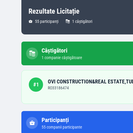
Rezultate Licitație
55
participanți
1
câștigători
Câștigători
1
companie
câștigătoare
OVI CONSTRUCTION&REAL ESTATE,TU
#
1
RO33186474
Participanți
55
companii participante