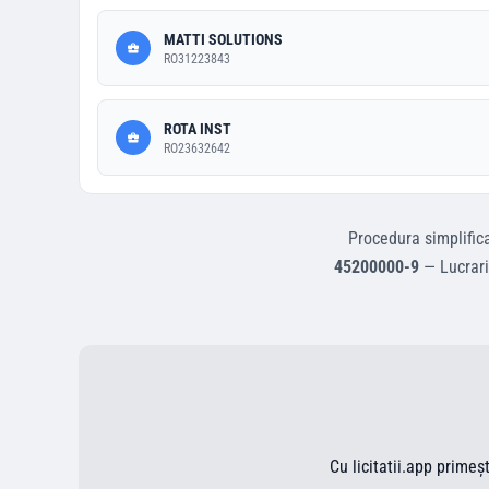
MATTI SOLUTIONS
RO31223843
ROTA INST
RO23632642
Procedura simplific
45200000-9
—
Lucrari
Cu licitatii.app primeș