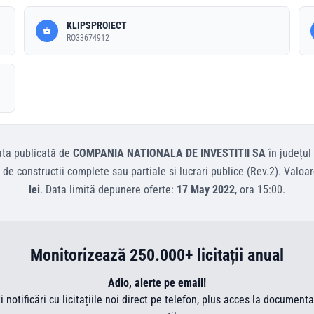
KLIPSPROIECT
RO33674912
ata
publicată de
COMPANIA NATIONALA DE INVESTITII SA
în județul
 de constructii complete sau partiale si lucrari publice (Rev.2)
.
Valoar
lei
.
Data limită depunere oferte:
17 May 2022
, ora
15:00
.
Monitorizează 250.000+ licitații anual
Adio, alerte pe email!
ti notificări cu licitațiile noi direct pe telefon, plus acces la document