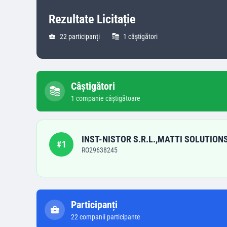
Rezultate Licitație
22
participanți
1
câștigători
Câștigători
1
companie
câștigătoare
INST-NISTOR S.R.L.,MATTI SOLUTION
#
1
RO29638245
Participanți
22
companii participante