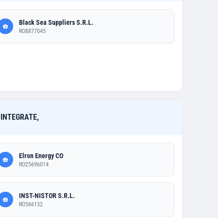
Black Sea Suppliers S.R.L.
RO8877045
 INTEGRATE,
Elron Energy CO
RO25696014
INST-NISTOR S.R.L.
RO566132