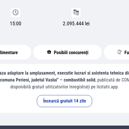
15:00
2.095.444 lei
plimentare
Posibili concurenți
Fur
aza adaptare la amplasament, executie lucrari si asistenta tehnica din 
, comuna Perieni, judetul Vaslui” – combustibil solid
, publicată de
COM
disponibilă gratuit utilizatorilor înregistrați pe licitatii.app.
Încearcă gratuit 14 zile