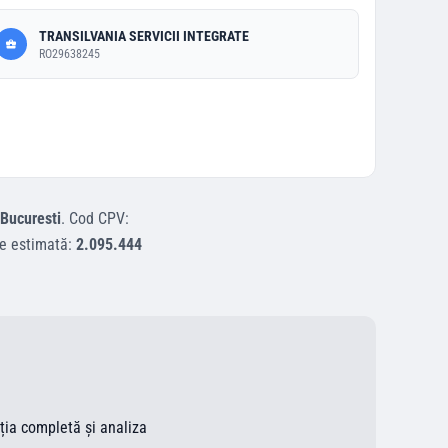
TRANSILVANIA SERVICII INTEGRATE
RO29638245
Bucuresti
.
Cod CPV:
e estimată:
2.095.444
ația completă și analiza