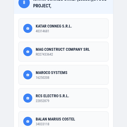
8
PROJECT,
KATAR CONNEG S.R.L.
40314681
MAG CONSTRUCT COMPANY SRL
RO27433642
MAROCO SYSTEMS
16250208
RCS ELECTRO S.R.L.
22852879
BALAN MARIUS COSTEL
34033118