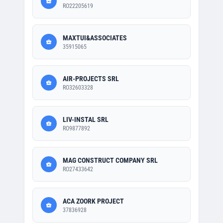
RO22205619
MAXTUI&ASSOCIATES
35915065
AIR-PROJECTS SRL
RO32603328
LIV-INSTAL SRL
RO9877892
MAG CONSTRUCT COMPANY SRL
RO27433642
ACA ZOORK PROJECT
37836928