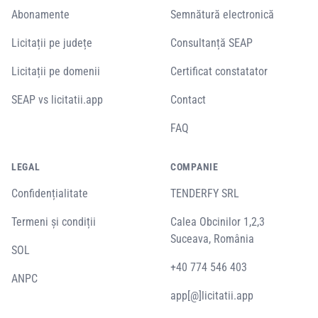
Abonamente
Semnătură electronică
Licitații pe județe
Consultanță SEAP
Licitații pe domenii
Certificat constatator
SEAP vs licitatii.app
Contact
FAQ
LEGAL
COMPANIE
Confidențialitate
TENDERFY SRL
Termeni și condiții
Calea Obcinilor 1,2,3
Suceava, România
SOL
+40 774 546 403
ANPC
app[@]licitatii.app