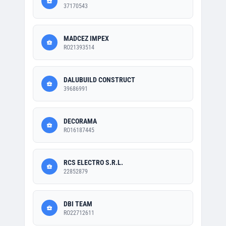
37170543
MADCEZ IMPEX
RO21393514
DALUBUILD CONSTRUCT
39686991
DECORAMA
RO16187445
RCS ELECTRO S.R.L.
22852879
DBI TEAM
RO22712611