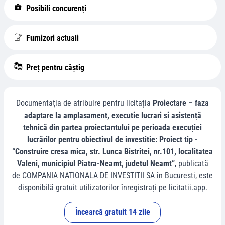
Posibili concurenți
Furnizori actuali
Preț pentru câștig
Documentația de atribuire pentru licitația
Proiectare – faza
adaptare la amplasament, executie lucrari si asistență
tehnică din partea proiectantului pe perioada execuției
lucrărilor pentru obiectivul de investitie: Proiect tip -
“Construire cresa mica, str. Lunca Bistritei, nr.101, localitatea
Valeni, municipiul Piatra-Neamt, judetul Neamt”
, publicată
de
COMPANIA NATIONALA DE INVESTITII SA
în
Bucuresti
, este
disponibilă gratuit utilizatorilor înregistrați pe licitatii.app.
Încearcă gratuit 14 zile