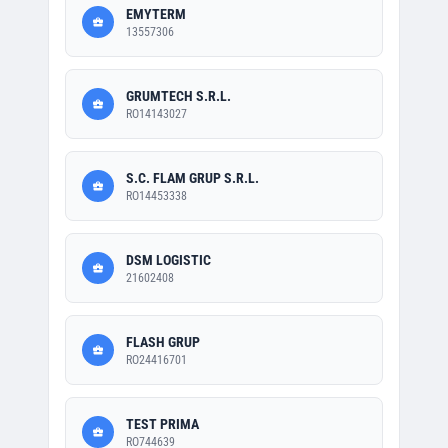
EMYTERM
13557306
GRUMTECH S.R.L.
RO14143027
S.C. FLAM GRUP S.R.L.
RO14453338
DSM LOGISTIC
21602408
FLASH GRUP
RO24416701
TEST PRIMA
RO744639