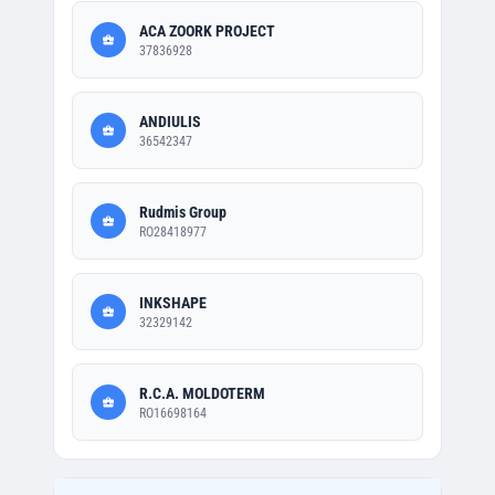
ACA ZOORK PROJECT
37836928
ANDIULIS
36542347
Rudmis Group
RO28418977
INKSHAPE
32329142
R.C.A. MOLDOTERM
RO16698164