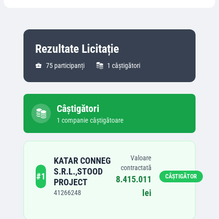
Rezultate Licitație
75
participanți
1
câștigători
Câștigători
1
companie
câștigătoare
Valoare
KATAR CONNEG
contractată
S.R.L.,STOOD
#
1
CÂȘTIGĂTOR
8.415.011
PROJECT
lei
41266248