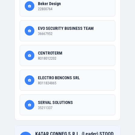
Beker Design
22800764
EVO SECURITY BUSINESS TEAM
36667952
CENTROTERM
RO18012202
ELECTRO BENCONS SRL
RO11824865
SERVAL SOLUTIONS
35211337
KATAR CONNEG S.R.L. (Leader),STOOD