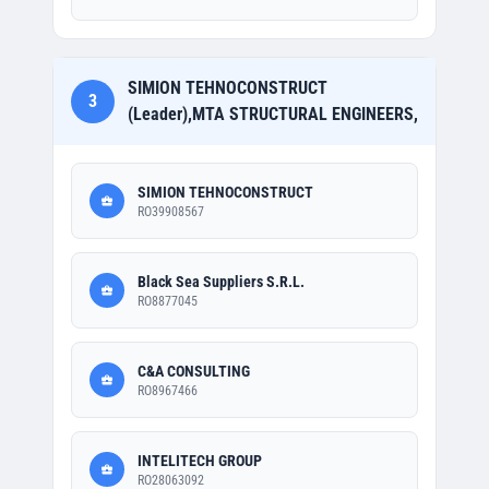
SIMION TEHNOCONSTRUCT
3
(Leader),MTA STRUCTURAL ENGINEERS,
SIMION TEHNOCONSTRUCT
RO39908567
Black Sea Suppliers S.R.L.
RO8877045
C&A CONSULTING
RO8967466
INTELITECH GROUP
RO28063092