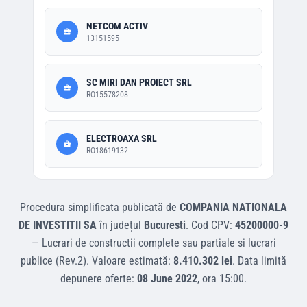
NETCOM ACTIV
13151595
SC MIRI DAN PROIECT SRL
RO15578208
ELECTROAXA SRL
RO18619132
Procedura simplificata
publicată de
COMPANIA NATIONALA
DE INVESTITII SA
în județul
Bucuresti
.
Cod CPV:
45200000-9
—
Lucrari de constructii complete sau partiale si lucrari
publice (Rev.2)
.
Valoare estimată:
8.410.302 lei
.
Data limită
depunere oferte:
08 June 2022
, ora
15:00
.