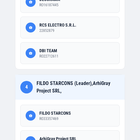
RO16187445
RCS ELECTRO S.R.L.
22852879
DBI TEAM
RO22712611
FILDO STARCONS (Leader),ArhiGray
4
Project SRL,
FILDO STARCONS
RO33357469
ArhiGray Project SRL