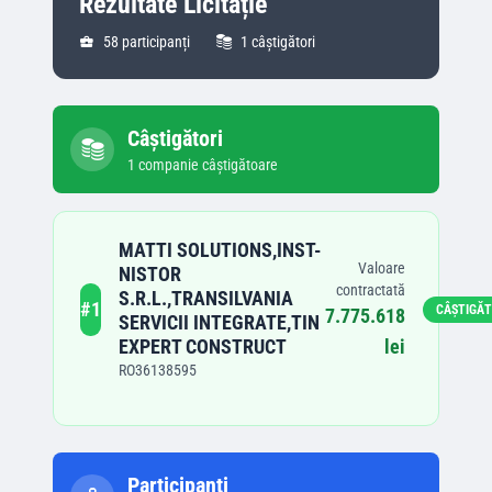
Rezultate Licitație
58
participanți
1
câștigători
Câștigători
1
companie
câștigătoare
MATTI SOLUTIONS,INST-
Valoare
NISTOR
contractată
S.R.L.,TRANSILVANIA
#
1
CÂȘTIGĂ
7.775.618
SERVICII INTEGRATE,TIN
EXPERT CONSTRUCT
lei
RO36138595
Participanți