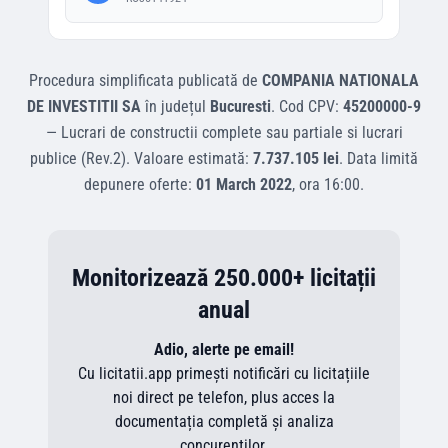
Procedura simplificata
publicată de
COMPANIA NATIONALA
DE INVESTITII SA
în județul
Bucuresti
.
Cod CPV:
45200000-9
—
Lucrari de constructii complete sau partiale si lucrari
publice (Rev.2)
.
Valoare estimată:
7.737.105 lei
.
Data limită
depunere oferte:
01 March 2022
, ora
16:00
.
Monitorizează 250.000+ licitații
anual
Adio, alerte pe email!
Cu licitatii.app primești notificări cu licitațiile
noi direct pe telefon, plus acces la
documentația completă și analiza
concurenților.