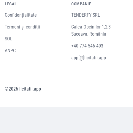
LEGAL
COMPANIE
Confidențialitate
TENDERFY SRL
Termeni și condiții
Calea Obcinilor 1,2,3
Suceava, România
SOL
+40 774 546 403
ANPC
app[@]licitatii.app
©
2026
licitatii.app