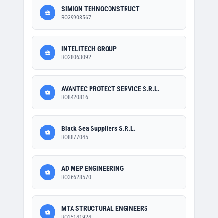
SIMION TEHNOCONSTRUCT
RO39908567
INTELITECH GROUP
RO28063092
AVANTEC PROTECT SERVICE S.R.L.
RO8420816
Black Sea Suppliers S.R.L.
RO8877045
AD MEP ENGINEERING
RO36628570
MTA STRUCTURAL ENGINEERS
RO35141924