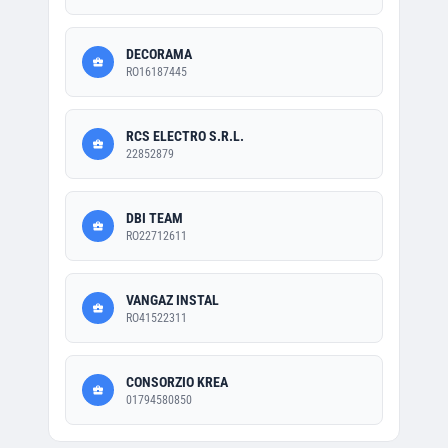
DECORAMA
RO16187445
RCS ELECTRO S.R.L.
22852879
DBI TEAM
RO22712611
VANGAZ INSTAL
RO41522311
CONSORZIO KREA
01794580850