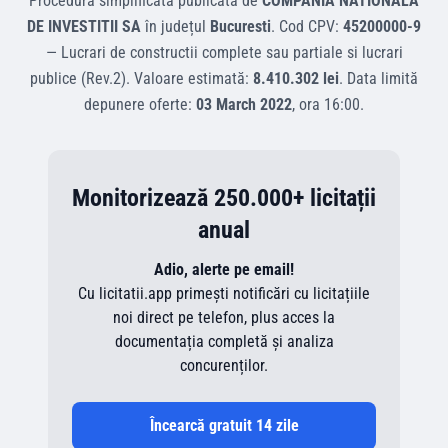
Procedura simplificata
publicată de
COMPANIA NATIONALA
DE INVESTITII SA
în județul
Bucuresti
.
Cod CPV:
45200000-9
—
Lucrari de constructii complete sau partiale si lucrari
publice (Rev.2)
.
Valoare estimată:
8.410.302 lei
.
Data limită
depunere oferte:
03 March 2022
, ora
16:00
.
Monitorizează 250.000+ licitații
anual
Adio, alerte pe email!
Cu licitatii.app primești notificări cu licitațiile
noi direct pe telefon, plus acces la
documentația completă și analiza
concurenților.
Încearcă gratuit 14 zile