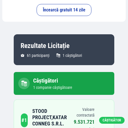
Încearcă gratuit 14 zile
Rezultate Licitație
61
participanți
1
câștigători
Câștigători
1
companie
câștigătoare
Valoare
STOOD
contractată
PROJECT,KATAR
#
1
CÂȘTIGĂTOR
9.531.721
CONNEG S.R.L.