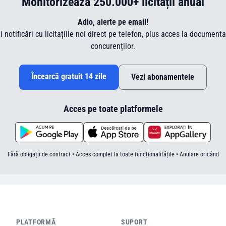
Monitorizează 250.000+ licitații anual
Adio, alerte pe email!
ti notificări cu licitațiile noi direct pe telefon, plus acces la document
concurenților.
Încearcă gratuit 14 zile
Vezi abonamentele
Acces pe toate platformele
Fără obligații de contract • Acces complet la toate funcționalitățile • Anulare oricând
PLATFORMĂ
SUPORT