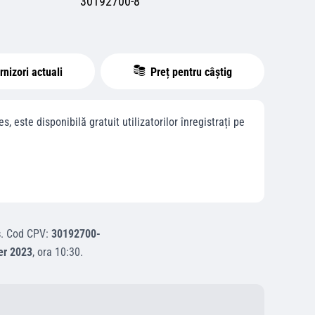
30192700-8
nizori actuali
Preț pentru câștig
es
, este disponibilă gratuit utilizatorilor înregistrați pe
s
.
Cod CPV:
30192700-
er 2023
, ora
10:30
.