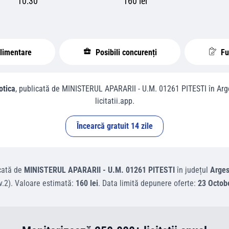
10:30
160 lei
plimentare
Posibili concurenți
Fur
otica
, publicată de
MINISTERUL APARARII - U.M. 01261 PITESTI
în
Arg
licitatii.app.
Încearcă gratuit 14 zile
cată de
MINISTERUL APARARII - U.M. 01261 PITESTI
în județul
Arge
v.2)
.
Valoare estimată:
160 lei
.
Data limită depunere oferte:
23 Octob