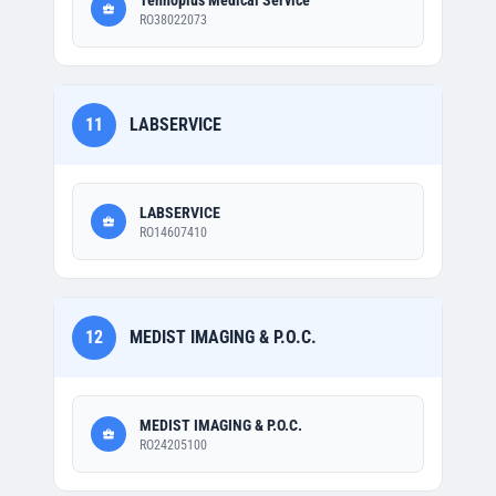
Tehnoplus Medical Service
RO38022073
11
LABSERVICE
LABSERVICE
RO14607410
12
MEDIST IMAGING & P.O.C.
MEDIST IMAGING & P.O.C.
RO24205100