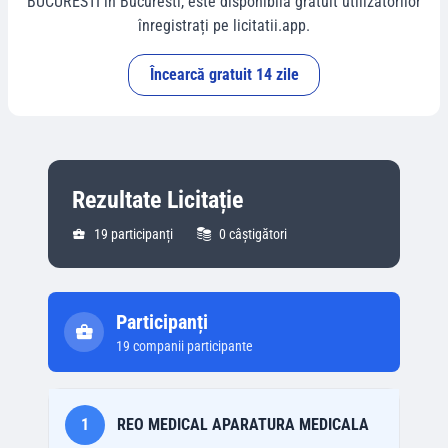
BUCURESTI
în
Bucuresti
, este disponibilă gratuit utilizatorilor
înregistrați pe licitatii.app.
Încearcă gratuit 14 zile
Rezultate Licitație
19
participanți
0
câștigători
Participanți
19
companii participante
1
REO MEDICAL APARATURA MEDICALA