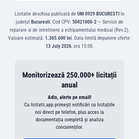
Licitatie deschisa
publicată de
UM 0929 BUCURESTI
în
județul
Bucuresti
.
Cod CPV:
50421000-2
—
Servicii de
reparare si de intretinere a echipamentului medical (Rev.2)
.
Valoare estimată:
1.365.600 lei
.
Data limită depunere oferte:
13 July 2026
, ora
15:00
.
Monitorizează 250.000+ licitații
anual
Adio, alerte pe email!
Cu licitatii.app primești notificări cu licitațiile
noi direct pe telefon, plus acces la
documentația completă și analiza
concurenților.