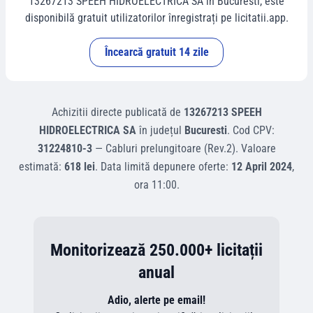
13267213 SPEEH HIDROELECTRICA SA
în
Bucuresti
, este
disponibilă gratuit utilizatorilor înregistrați pe licitatii.app.
Încearcă gratuit 14 zile
Achizitii directe
publicată de
13267213 SPEEH
HIDROELECTRICA SA
în județul
Bucuresti
.
Cod CPV:
31224810-3
—
Cabluri prelungitoare (Rev.2)
.
Valoare
estimată:
618 lei
.
Data limită depunere oferte:
12 April 2024
,
ora
11:00
.
Monitorizează 250.000+ licitații
anual
Adio, alerte pe email!