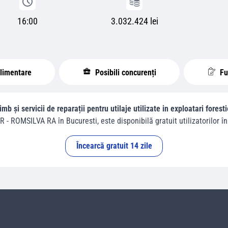
16:00
3.032.424 lei
plimentare
Posibili concurenți
Fur
mb și servicii de reparații pentru utilaje utilizate in exploatari fores
R - ROMSILVA RA
în
Bucuresti
, este disponibilă gratuit utilizatorilor în
Încearcă gratuit 14 zile