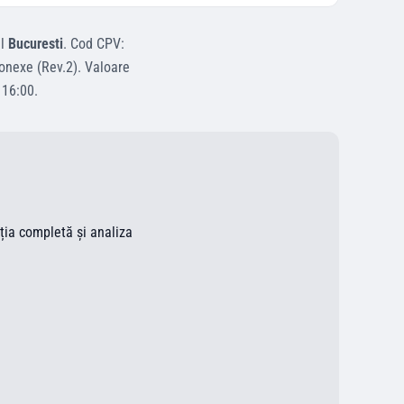
ul
Bucuresti
.
Cod CPV:
conexe (Rev.2)
.
Valoare
a
16:00
.
ația completă și analiza