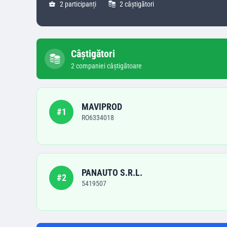
2
participanți
2
câștigători
Câștigători
2
companie
i
câștigătoare
MAVIPROD
#
1
RO6334018
PANAUTO S.R.L.
#
2
5419507