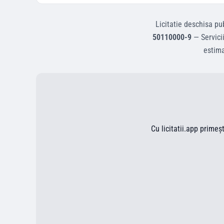
Licitatie deschisa
pub
50110000-9
—
Servici
estim
Cu licitatii.app primeș