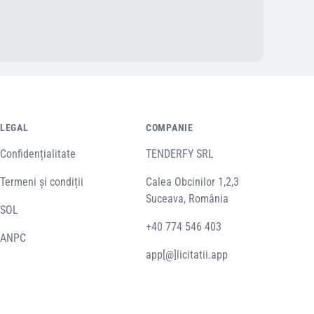
LEGAL
COMPANIE
Confidențialitate
TENDERFY SRL
Termeni și condiții
Calea Obcinilor 1,2,3
Suceava, România
SOL
+40 774 546 403
ANPC
app[@]licitatii.app