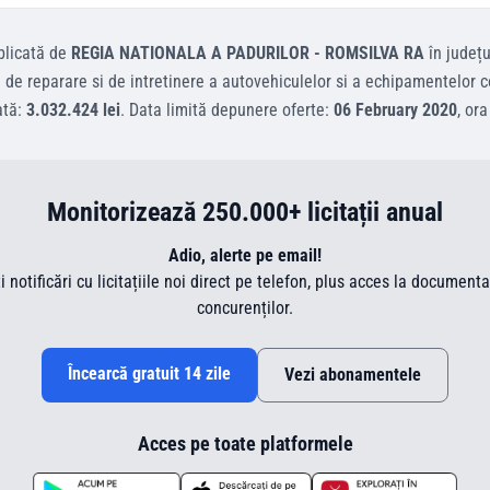
licată de
REGIA NATIONALA A PADURILOR - ROMSILVA RA
în județ
i de reparare si de intretinere a autovehiculelor si a echipamentelor 
ată:
3.032.424 lei
.
Data limită depunere oferte:
06 February 2020
, or
Monitorizează 250.000+ licitații anual
Adio, alerte pe email!
ti notificări cu licitațiile noi direct pe telefon, plus acces la document
concurenților.
Încearcă gratuit 14 zile
Vezi abonamentele
Acces pe toate platformele