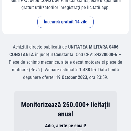
MILITARA 0406 CONSTANTA
în
Constanta
, este disponibilă
gratuit utilizatorilor înregistrați pe licitatii.app.
Încearcă gratuit 14 zile
Achizitii directe
publicată de
UNITATEA MILITARA 0406
CONSTANTA
în județul
Constanta
.
Cod CPV:
34320000-6
—
Piese de schimb mecanice, altele decat motoare si piese de
motoare (Rev.2)
.
Valoare estimată:
1.438 lei
.
Data limită
depunere oferte:
19 October 2023
, ora
23:59
.
Monitorizează 250.000+ licitații
anual
Adio, alerte pe email!