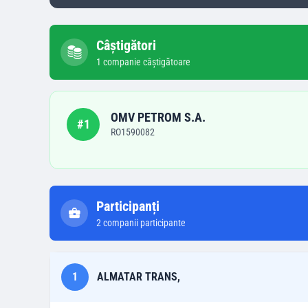
Câștigători
1
companie
câștigătoare
OMV PETROM S.A.
#
1
RO1590082
Participanți
2
companii participante
1
ALMATAR TRANS,