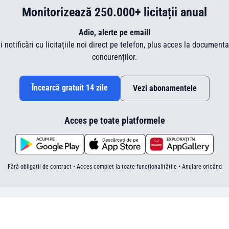
Monitorizează 250.000+ licitații anual
Adio, alerte pe email!
ti notificări cu licitațiile noi direct pe telefon, plus acces la document
concurenților.
Încearcă gratuit 14 zile
Vezi abonamentele
Acces pe toate platformele
Fără obligații de contract • Acces complet la toate funcționalitățile • Anulare oricând