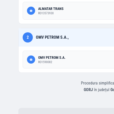
ALMATAR TRANS
RO13573930
2
OMV PETROM S.A.,
OMV PETROM S.A.
RO1590082
Procedura simplific
GORJ
în județul
Go