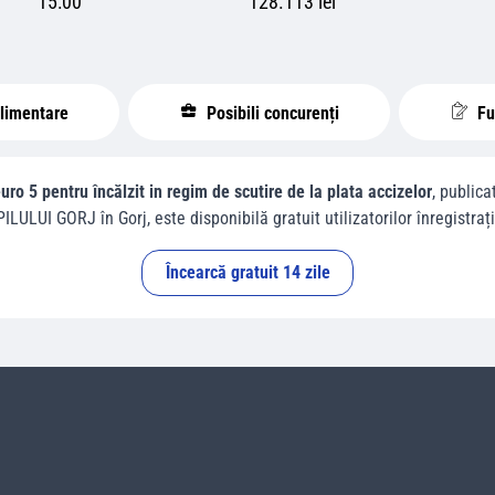
15:00
128.113 lei
plimentare
Posibili concurenți
Fur
uro 5 pentru încălzit in regim de scutire de la plata accizelor
, public
PILULUI GORJ
în
Gorj
, este disponibilă gratuit utilizatorilor înregistrați
Încearcă gratuit 14 zile