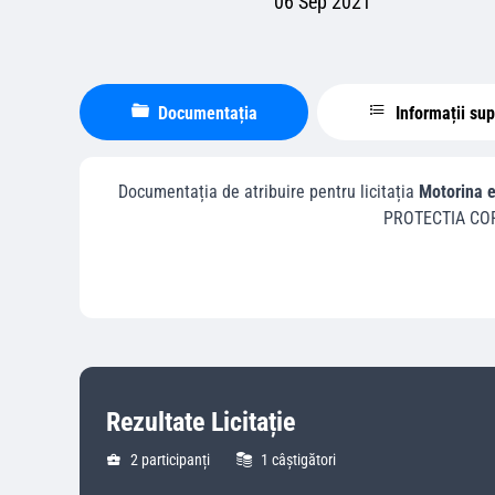
06 Sep 2021
Documentația
Informații su
Documentația de atribuire pentru licitația
Motorina e
PROTECTIA CO
Rezultate Licitație
2
participanți
1
câștigători