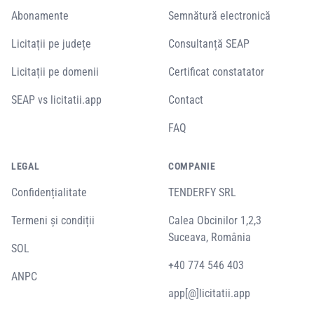
Abonamente
Semnătură electronică
Licitații pe județe
Consultanță SEAP
Licitații pe domenii
Certificat constatator
SEAP vs licitatii.app
Contact
FAQ
LEGAL
COMPANIE
Confidențialitate
TENDERFY SRL
Termeni și condiții
Calea Obcinilor 1,2,3
Suceava, România
SOL
+40 774 546 403
ANPC
app[@]licitatii.app