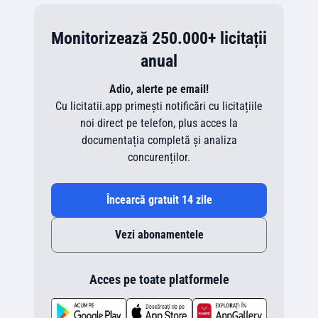
Monitorizează 250.000+ licitații
anual
Adio, alerte pe email!
Cu licitatii.app primești notificări cu licitațiile
noi direct pe telefon, plus acces la
documentația completă și analiza
concurenților.
Încearcă gratuit 14 zile
Vezi abonamentele
Acces pe toate platformele