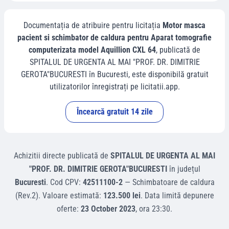
Documentația de atribuire pentru licitația
Motor masca
pacient si schimbator de caldura pentru Aparat tomografie
computerizata model Aquillion CXL 64
, publicată de
SPITALUL DE URGENTA AL MAI "PROF. DR. DIMITRIE
GEROTA"BUCURESTI
în
Bucuresti
, este disponibilă gratuit
utilizatorilor înregistrați pe licitatii.app.
Încearcă gratuit 14 zile
Achizitii directe
publicată de
SPITALUL DE URGENTA AL MAI
"PROF. DR. DIMITRIE GEROTA"BUCURESTI
în județul
Bucuresti
.
Cod CPV:
42511100-2
—
Schimbatoare de caldura
(Rev.2)
.
Valoare estimată:
123.500 lei
.
Data limită depunere
oferte:
23 October 2023
, ora
23:30
.