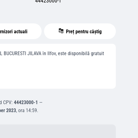
44423000-1
nizori actuali
Preț pentru câștig
L BUCURESTI JILAVA
în
Ilfov
, este disponibilă gratuit
d CPV:
44423000-1
—
ber 2023
, ora
14:59
.