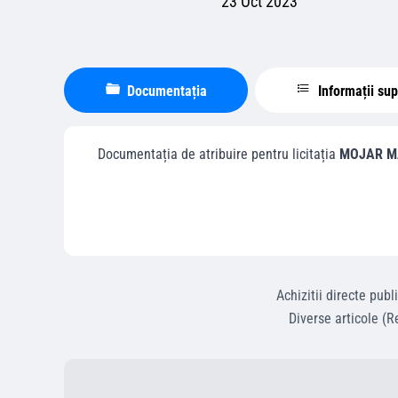
23 Oct 2023
Documentația
Informații su
Documentația de atribuire pentru licitația
MOJAR MA
Achizitii directe
publ
Diverse articole (R