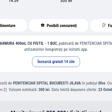
14:59
300 lei
plimentare
Posibili concurenți
Fur
RMURA 400mL CU PISTIL - 1 BUC
, publicată de
PENITENCIAR SPITA
utilizatorilor înregistrați pe licitatii.app.
Încearcă gratuit 14 zile
icată de
PENITENCIAR SPITAL BUCURESTI JILAVA
în județul
Ilfov
.
Co
ev.2)
.
Valoare estimată:
300 lei
.
Data limită depunere oferte:
23 Octo