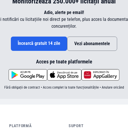
Monitorizează 250.000+ licitații anual
Adio, alerte pe email!
ti notificări cu licitațiile noi direct pe telefon, plus acces la document
concurenților.
Încearcă gratuit 14 zile
Vezi abonamentele
Acces pe toate platformele
Fără obligații de contract • Acces complet la toate funcționalitățile • Anulare oricând
PLATFORMĂ
SUPORT