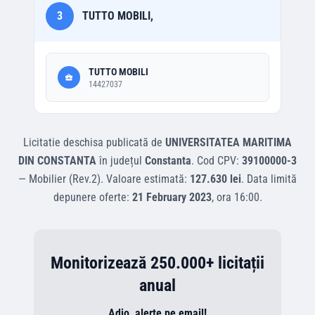
3
TUTTO MOBILI,
TUTTO MOBILI
14427037
Licitatie deschisa
publicată de
UNIVERSITATEA MARITIMA
DIN CONSTANTA
în județul
Constanta
.
Cod CPV:
39100000-3
—
Mobilier (Rev.2)
.
Valoare estimată:
127.630 lei
.
Data limită
depunere oferte:
21 February 2023
, ora
16:00
.
Monitorizează 250.000+ licitații
anual
Adio, alerte pe email!