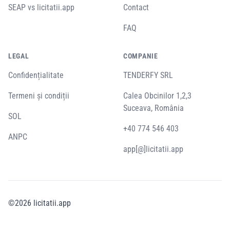
SEAP vs licitatii.app
Contact
FAQ
LEGAL
COMPANIE
Confidențialitate
TENDERFY SRL
Termeni și condiții
Calea Obcinilor 1,2,3
Suceava, România
SOL
+40 774 546 403
ANPC
app[@]licitatii.app
©
2026
licitatii.app