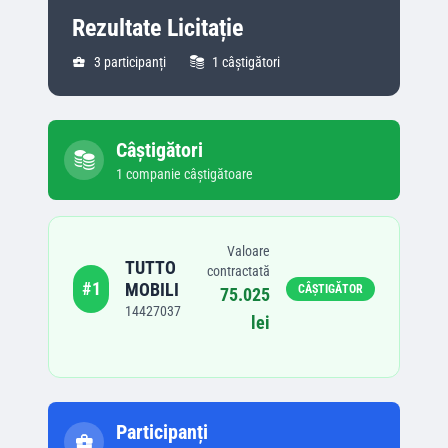
Rezultate Licitație
3
participanți
1
câștigători
Câștigători
1
companie
câștigătoare
Valoare
TUTTO
contractată
#
1
MOBILI
CÂȘTIGĂTOR
75.025
14427037
lei
Participanți