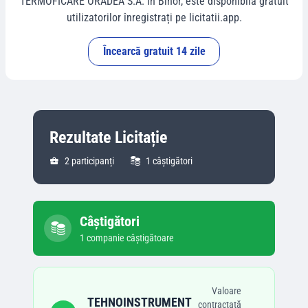
TERMOFICARE ORADEA S.A.
în
Bihor
, este disponibilă gratuit
utilizatorilor înregistrați pe licitatii.app.
Încearcă gratuit 14 zile
Rezultate Licitație
2
participanți
1
câștigători
Câștigători
1
companie
câștigătoare
Valoare
TEHNOINSTRUMENT
contractată