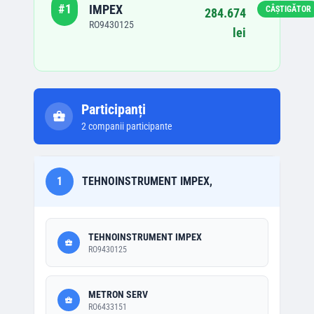
#
1
IMPEX
CÂȘTIGĂTOR
284.674
RO9430125
lei
Participanți
2
companii participante
1
TEHNOINSTRUMENT IMPEX,
TEHNOINSTRUMENT IMPEX
RO9430125
METRON SERV
RO6433151