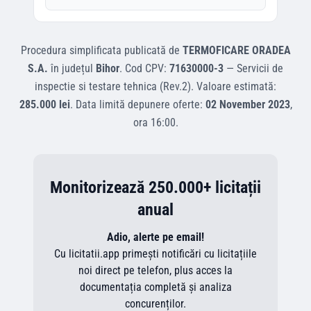
Procedura simplificata
publicată de
TERMOFICARE ORADEA
S.A.
în județul
Bihor
.
Cod CPV:
71630000-3
—
Servicii de
inspectie si testare tehnica (Rev.2)
.
Valoare estimată:
285.000 lei
.
Data limită depunere oferte:
02 November 2023
,
ora
16:00
.
Monitorizează 250.000+ licitații
anual
Adio, alerte pe email!
Cu licitatii.app primești notificări cu licitațiile
noi direct pe telefon, plus acces la
documentația completă și analiza
concurenților.