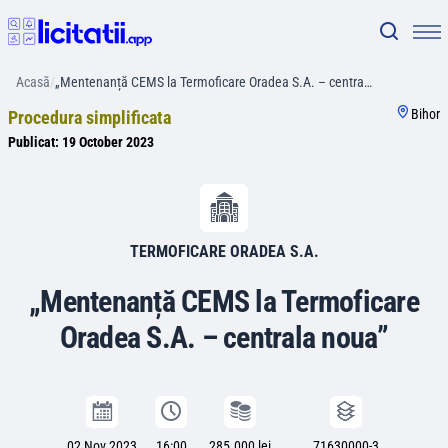
Acasă
/
„Mentenanță CEMS la Termoficare Oradea S.A. – centra…
Bihor
Procedura simplificata
Publicat:
19 October 2023
TERMOFICARE ORADEA S.A.
„Mentenanță CEMS la Termoficare
Oradea S.A. – centrala noua”
02 Nov 2023
16:00
285.000 lei
71630000-3