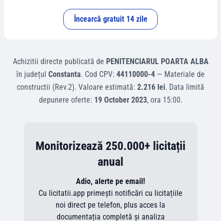
Încearcă gratuit 14 zile
Achizitii directe
publicată de
PENITENCIARUL POARTA ALBA
în județul
Constanta
.
Cod CPV:
44110000-4
—
Materiale de
constructii (Rev.2)
.
Valoare estimată:
2.216 lei
.
Data limită
depunere oferte:
19 October 2023
, ora
15:00
.
Monitorizează 250.000+ licitații
anual
Adio, alerte pe email!
Cu licitatii.app primești notificări cu licitațiile
noi direct pe telefon, plus acces la
documentația completă și analiza