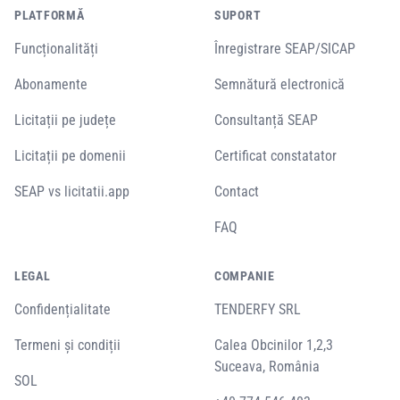
PLATFORMĂ
SUPORT
Funcționalități
Înregistrare SEAP/SICAP
Abonamente
Semnătură electronică
Licitații pe județe
Consultanță SEAP
Licitații pe domenii
Certificat constatator
SEAP vs licitatii.app
Contact
FAQ
LEGAL
COMPANIE
Confidențialitate
TENDERFY SRL
Termeni și condiții
Calea Obcinilor 1,2,3
Suceava, România
SOL