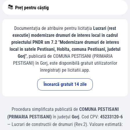
Preț pentru câștig
Documentația de atribuire pentru licitația
Lucrari (rest
executie) modernizare drumuri de interes local in cadrul
proiectului PNDR sm 7.2 "Modernizare drumuri de interes
local in satele Pestisani, Hobita, comuna Pestisani, judetul
Gorj"
, publicată de
COMUNA PESTISANI (PRIMARIA
PESTISANI)
în
Gorj
, este disponibilă gratuit utilizatorilor
înregistrați pe licitatii.app.
Încearcă gratuit 14 zile
Procedura simplificata
publicată de
COMUNA PESTISANI
(PRIMARIA PESTISANI)
în județul
Gorj
.
Cod CPV:
45233120-6
—
Lucrari de constructii de drumuri (Rev.2)
.
Valoare estimată: