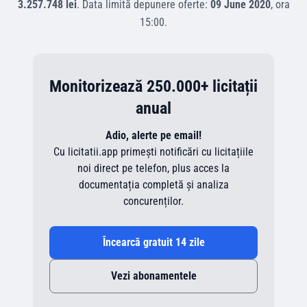
3.257.748 lei
.
Data limită depunere oferte:
09 June 2020
, ora
15:00
.
Monitorizează 250.000+ licitații
anual
Adio, alerte pe email!
Cu licitatii.app primești notificări cu licitațiile
noi direct pe telefon, plus acces la
documentația completă și analiza
concurenților.
Încearcă gratuit 14 zile
Vezi abonamentele