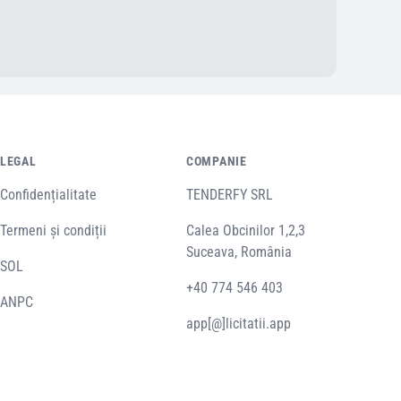
LEGAL
COMPANIE
Confidențialitate
TENDERFY SRL
Termeni și condiții
Calea Obcinilor 1,2,3
Suceava, România
SOL
+40 774 546 403
ANPC
app[@]licitatii.app