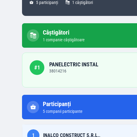
5
participanți
1
câștigători
Câștigători
1
companie
câștigătoare
PANELECTRIC INSTAL
#
1
38014216
Participanți
5
companii participante
1
INALCO CONSTRUCT S.R.L.,