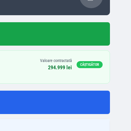
Valoare contractată
CÂȘTIGĂTOR
294.999 lei