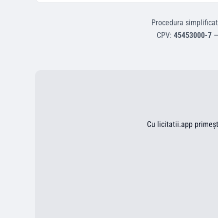
Procedura simplifica
CPV:
45453000-7
Cu licitatii.app primeș