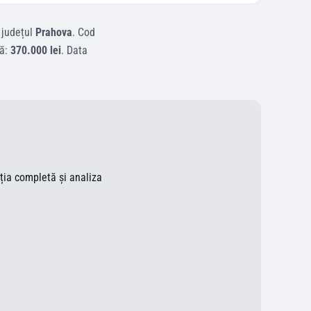
 județul
Prahova
.
Cod
tă:
370.000 lei
.
Data
ația completă și analiza