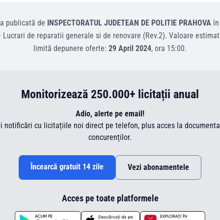
ta
publicată de
INSPECTORATUL JUDETEAN DE POLITIE PRAHOVA
în
—
Lucrari de reparatii generale si de renovare (Rev.2)
.
Valoare estima
limită depunere oferte:
29 April 2024
, ora
15:00
.
Monitorizează 250.000+ licitații anual
Adio, alerte pe email!
ti notificări cu licitațiile noi direct pe telefon, plus acces la document
concurenților.
Încearcă gratuit 14 zile
Vezi abonamentele
Acces pe toate platformele