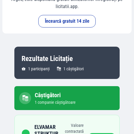
licitatii.app.
Încearcă gratuit 14 zile
Rezultate Licitație
1
participanți
1
câștigători
Câștigători
1
companie
câștigătoare
Valoare
ELVAMAR
contractată
STRUKTUR