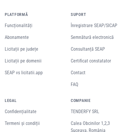
PLATFORMĂ
SUPORT
Funcționalități
Înregistrare SEAP/SICAP
Abonamente
Semnătură electronică
Licitații pe județe
Consultanță SEAP
Licitații pe domenii
Certificat constatator
SEAP vs licitatii.app
Contact
FAQ
LEGAL
COMPANIE
Confidențialitate
TENDERFY SRL
Termeni și condiții
Calea Obcinilor 1,2,3
Suceava, România