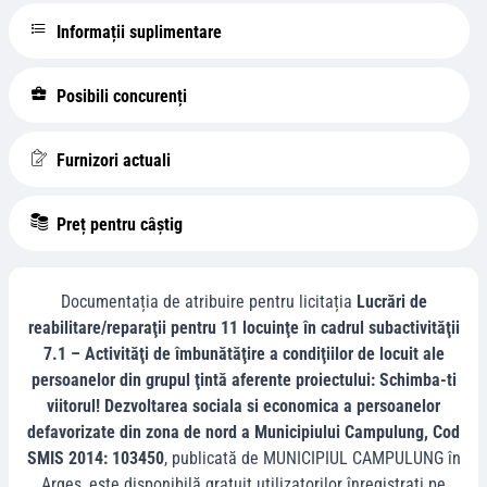
Informații suplimentare
Posibili concurenți
Furnizori actuali
Preț pentru câștig
Documentația de atribuire pentru licitația
Lucrări de
reabilitare/reparaţii pentru 11 locuinţe în cadrul subactivităţii
7.1 – Activităţi de îmbunătăţire a condiţiilor de locuit ale
persoanelor din grupul ţintă aferente proiectului: Schimba-ti
viitorul! Dezvoltarea sociala si economica a persoanelor
defavorizate din zona de nord a Municipiului Campulung, Cod
SMIS 2014: 103450
, publicată de
MUNICIPIUL CAMPULUNG
în
Arges
, este disponibilă gratuit utilizatorilor înregistrați pe