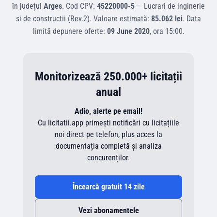
în județul
Arges
.
Cod CPV:
45220000-5
—
Lucrari de inginerie
si de constructii (Rev.2)
.
Valoare estimată:
85.062 lei
.
Data
limită depunere oferte:
09 June 2020
, ora
15:00
.
Monitorizează 250.000+ licitații
anual
Adio, alerte pe email!
Cu licitatii.app primești notificări cu licitațiile
noi direct pe telefon, plus acces la
documentația completă și analiza
concurenților.
Încearcă gratuit 14 zile
Vezi abonamentele