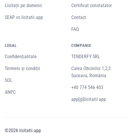
Licitații pe domenii
Certificat constatator
SEAP vs licitatii.app
Contact
FAQ
LEGAL
COMPANIE
Confidențialitate
TENDERFY SRL
Termeni și condiții
Calea Obcinilor 1,2,3
Suceava, România
SOL
+40 774 546 403
ANPC
app[@]licitatii.app
©
2026
licitatii.app