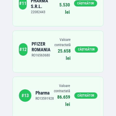
PHARMA
#
11
CÂȘTIGĂTOR
5.530
S.R.L.
lei
22082443
Valoare
PFIZER
contractată
#
12
ROMANIA
CÂȘTIGĂTOR
25.658
RO16563680
lei
Valoare
contractată
Pharma
#
13
CÂȘTIGĂTOR
86.659
RO13591928
lei