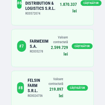
#
6
DISTRIBUTION &
CÂȘTIGĂTOR
1.870.337
LOGISTICS S.R.L.
lei
RO3572074
Valoare
FARMEXIM
contractată
#
7
S.A.
CÂȘTIGĂTOR
2.599.729
RO335278
lei
Valoare
FELSIN
contractată
FARM
#
8
CÂȘTIGĂTOR
219.897
S.R.L.
lei
RO3024756