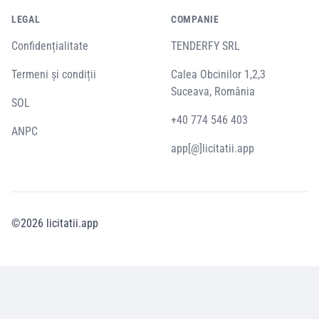
LEGAL
COMPANIE
Confidențialitate
TENDERFY SRL
Termeni și condiții
Calea Obcinilor 1,2,3
Suceava, România
SOL
+40 774 546 403
ANPC
app[@]licitatii.app
©
2026
licitatii.app