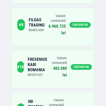
Valoare
FILDAS
contractată
#
9
TRADING
CÂȘTIGĂTOR
6.960.725
RO4851409
lei
Valoare
FRESENIUS
contractată
KABI
#
10
CÂȘTIGĂTOR
483.080
ROMANIA
lei
RO3391027
Valoare
ND
contractată