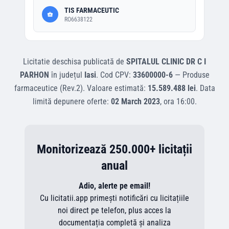
TIS FARMACEUTIC
RO6638122
Licitatie deschisa
publicată de
SPITALUL CLINIC DR C I
PARHON
în județul
Iasi
.
Cod CPV:
33600000-6
—
Produse
farmaceutice (Rev.2)
.
Valoare estimată:
15.589.488 lei
.
Data
limită depunere oferte:
02 March 2023
, ora
16:00
.
Monitorizează 250.000+ licitații
anual
Adio, alerte pe email!
Cu licitatii.app primești notificări cu licitațiile
noi direct pe telefon, plus acces la
documentația completă și analiza