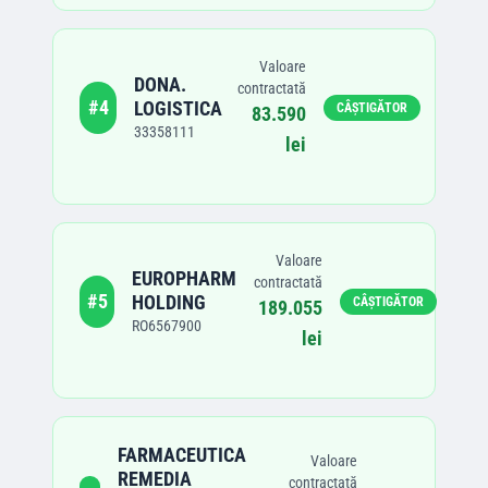
Valoare
DONA.
contractată
#
4
LOGISTICA
CÂȘTIGĂTOR
83.590
33358111
lei
Valoare
EUROPHARM
contractată
#
5
HOLDING
CÂȘTIGĂTOR
189.055
RO6567900
lei
FARMACEUTICA
Valoare
REMEDIA
contractată