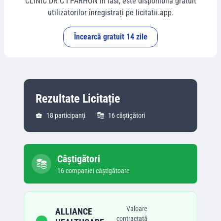
CLINIC DR C I PARHON
în
Iasi
, este disponibilă gratuit
utilizatorilor înregistrați pe licitatii.app.
Încearcă gratuit 14 zile
Rezultate Licitație
18
participanți
16
câștigători
Câștigători
16
companie
i
câștigătoare
Valoare
ALLIANCE
contractată