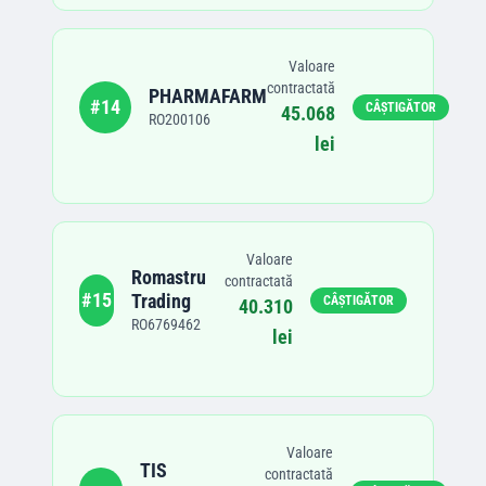
Valoare
contractată
PHARMAFARM
#
14
CÂȘTIGĂTOR
45.068
RO200106
lei
Valoare
Romastru
contractată
#
15
Trading
CÂȘTIGĂTOR
40.310
RO6769462
lei
Valoare
TIS
contractată