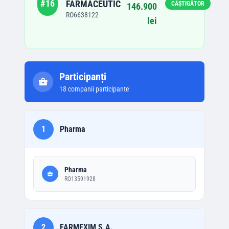
#
16
FARMACEUTIC
CÂȘTIGĂTOR
146.900
RO6638122
lei
Participanți
18
companii participante
1
Pharma
Pharma
RO13591928
2
FARMEXIM S.A.