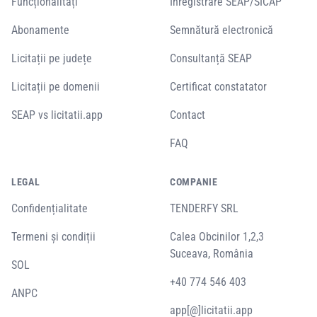
Funcționalități
Înregistrare SEAP/SICAP
Abonamente
Semnătură electronică
Licitații pe județe
Consultanță SEAP
Licitații pe domenii
Certificat constatator
SEAP vs licitatii.app
Contact
FAQ
LEGAL
COMPANIE
Confidențialitate
TENDERFY SRL
Termeni și condiții
Calea Obcinilor 1,2,3
Suceava, România
SOL
+40 774 546 403
ANPC
app[@]licitatii.app