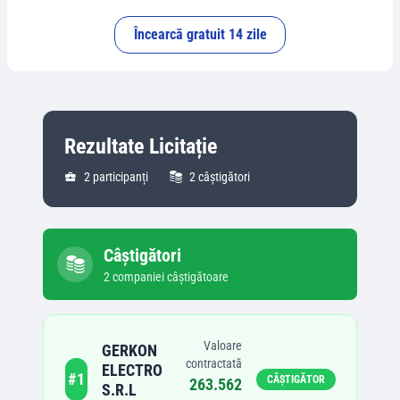
Încearcă gratuit 14 zile
Rezultate Licitație
2
participanți
2
câștigători
Câștigători
2
companie
i
câștigătoare
Valoare
GERKON
contractată
ELECTRO
#
1
CÂȘTIGĂTOR
263.562
S.R.L