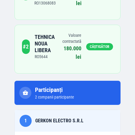
lei
RO13068083
Valoare
TEHNICA
contractată
NOUA
#
2
CÂȘTIGĂTOR
180.000
LIBERA
lei
RO5644
Participanți
2
companii participante
1
GERKON ELECTRO S.R.L