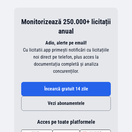
Monitorizează 250.000+ licitații
anual
Adio, alerte pe email!
Cu licitatii.app primești notificări cu licitațiile
noi direct pe telefon, plus acces la
documentația completă și analiza
concurenților.
Încearcă gratuit 14 zile
Vezi abonamentele
Acces pe toate platformele