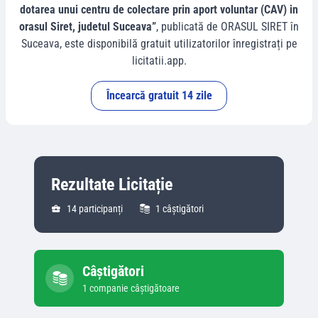
dotarea unui centru de colectare prin aport voluntar (CAV) in
orasul Siret, judetul Suceava”
, publicată de
ORASUL SIRET
în
Suceava
, este disponibilă gratuit utilizatorilor înregistrați pe
licitatii.app.
Încearcă gratuit 14 zile
Rezultate Licitație
14
participanți
1
câștigători
Câștigători
1
companie
câștigătoare