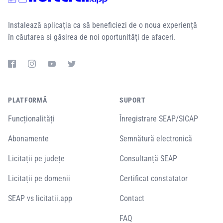
Instalează aplicația ca să beneficiezi de o noua experiență
în căutarea si găsirea de noi oportunități de afaceri.
PLATFORMĂ
SUPORT
Funcționalități
Înregistrare SEAP/SICAP
Abonamente
Semnătură electronică
Licitații pe județe
Consultanță SEAP
Licitații pe domenii
Certificat constatator
SEAP vs licitatii.app
Contact
FAQ