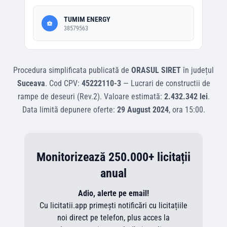
TUMIM ENERGY
38579563
Procedura simplificata
publicată de
ORASUL SIRET
în județul
Suceava
.
Cod CPV:
45222110-3
—
Lucrari de constructii de
rampe de deseuri (Rev.2)
.
Valoare estimată:
2.432.342 lei
.
Data limită depunere oferte:
29 August 2024
, ora
15:00
.
Monitorizează 250.000+ licitații
anual
Adio, alerte pe email!
Cu licitatii.app primești notificări cu licitațiile
noi direct pe telefon, plus acces la