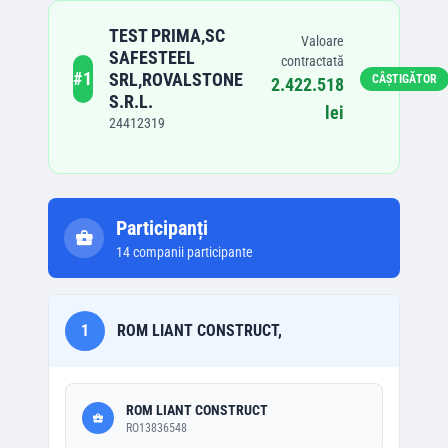
TEST PRIMA,SC
Valoare
SAFESTEEL
contractată
#
1
SRL,ROVALSTONE
CÂȘTIGĂTOR
2.422.518
S.R.L.
lei
24412319
Participanți
14
companii participante
1
ROM LIANT CONSTRUCT,
ROM LIANT CONSTRUCT
RO13836548