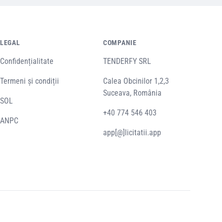
LEGAL
COMPANIE
Confidențialitate
TENDERFY SRL
Termeni și condiții
Calea Obcinilor 1,2,3
Suceava, România
SOL
+40 774 546 403
ANPC
app[@]licitatii.app