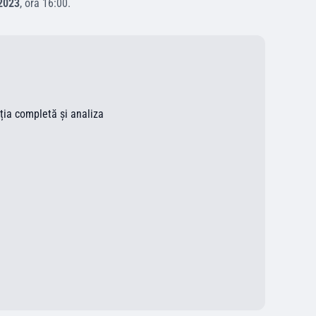
2023
, ora
16:00
.
ația completă și analiza