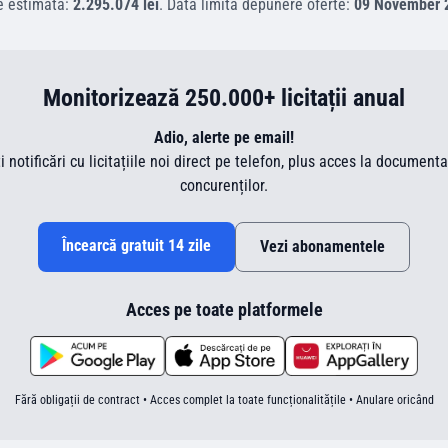
e estimată:
2.295.074 lei
.
Data limită depunere oferte:
09 November 
Monitorizează 250.000+ licitații anual
Adio, alerte pe email!
ti notificări cu licitațiile noi direct pe telefon, plus acces la document
concurenților.
Încearcă gratuit 14 zile
Vezi abonamentele
Acces pe toate platformele
Fără obligații de contract • Acces complet la toate funcționalitățile • Anulare oricând