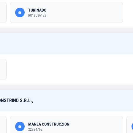
TURINADO
RO19036129
NSTRIND S.R.L.,
MANEA CONSTRUCZIONI
22924762