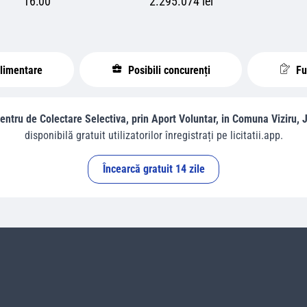
16:00
2.295.074 lei
plimentare
Posibili concurenți
Fur
Centru de Colectare Selectiva, prin Aport Voluntar, in Comuna Viziru, J
disponibilă gratuit utilizatorilor înregistrați pe licitatii.app.
Încearcă gratuit 14 zile