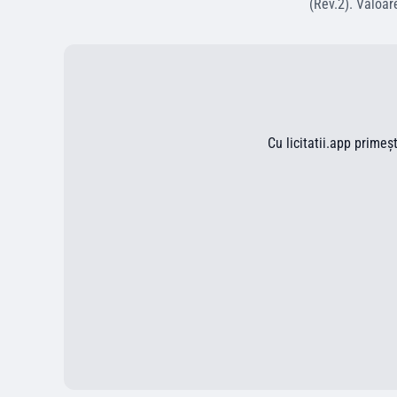
(Rev.2)
.
Valoar
Cu licitatii.app primeș