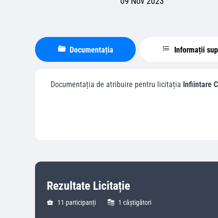
09 Nov 2023
Documentația
Informații su
Documentația de atribuire pentru licitația
Infiintare 
Rezultate Licitație
11
participanți
1
câștigători