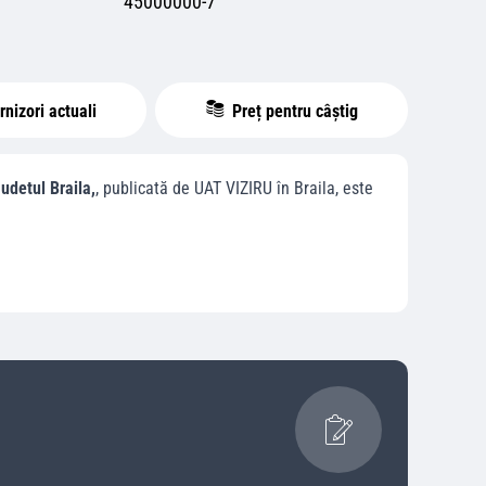
45000000-7
nizori actuali
Preț pentru câștig
udetul Braila,
, publicată de
UAT VIZIRU
în
Braila
, este