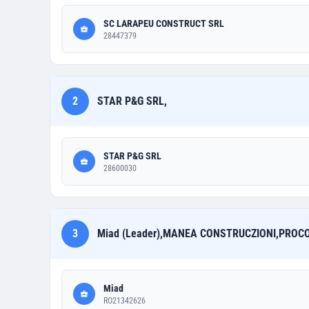
SC LARAPEU CONSTRUCT SRL
28447379
2
STAR P&G SRL,
STAR P&G SRL
28600030
3
Miad (Leader),MANEA CONSTRUCZIONI,PROCO
Miad
RO21342626