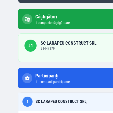
Câștigători
1
companie
câștigătoare
SC LARAPEU CONSTRUCT SRL
#
1
28447379
Participanți
11
companii participante
1
SC LARAPEU CONSTRUCT SRL,