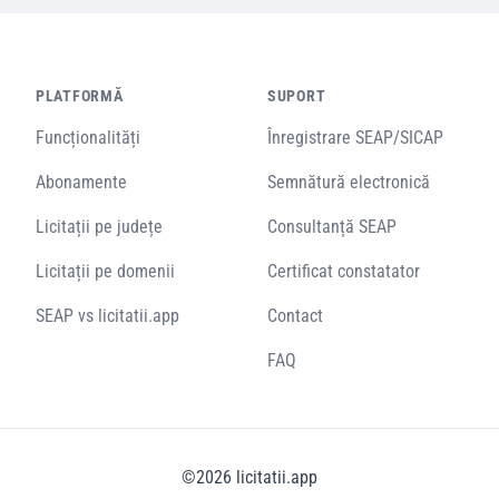
PLATFORMĂ
SUPORT
Funcționalități
Înregistrare SEAP/SICAP
Abonamente
Semnătură electronică
Licitații pe județe
Consultanță SEAP
Licitații pe domenii
Certificat constatator
SEAP vs licitatii.app
Contact
FAQ
©
2026
licitatii.app