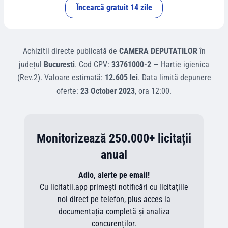
Încearcă gratuit 14 zile
Achizitii directe
publicată de
CAMERA DEPUTATILOR
în
județul
Bucuresti
.
Cod CPV:
33761000-2
—
Hartie igienica
(Rev.2)
.
Valoare estimată:
12.605 lei
.
Data limită depunere
oferte:
23 October 2023
, ora
12:00
.
Monitorizează 250.000+ licitații
anual
Adio, alerte pe email!
Cu licitatii.app primești notificări cu licitațiile
noi direct pe telefon, plus acces la
documentația completă și analiza
concurenților.