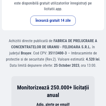
este disponibilă gratuit utilizatorilor înregistrați pe
licitatii.app.
Încearcă gratuit 14 zile
Achizitii directe
publicată de
FABRICA DE PRELUCRARE A
CONCENTRATELOR DE URANIU - FELDIOARA S.R.L.
în
județul
Braşov
.
Cod CPV:
35113400-3
—
Imbracaminte de
protectie si de securitate (Rev.2)
.
Valoare estimată:
4.520 lei
.
Data limită depunere oferte:
25 October 2023
, ora
13:00
.
Monitorizează 250.000+ licitații
anual
Adio, alerte pe email!