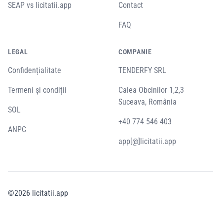
SEAP vs licitatii.app
Contact
FAQ
LEGAL
COMPANIE
Confidențialitate
TENDERFY SRL
Termeni și condiții
Calea Obcinilor 1,2,3
Suceava, România
SOL
+40 774 546 403
ANPC
app[@]licitatii.app
©
2026
licitatii.app