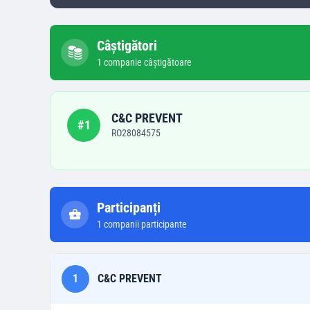
Câștigători
1
companie
câștigătoare
C&C PREVENT
#
1
RO28084575
Participanți
1
companii participante
1
C&C PREVENT