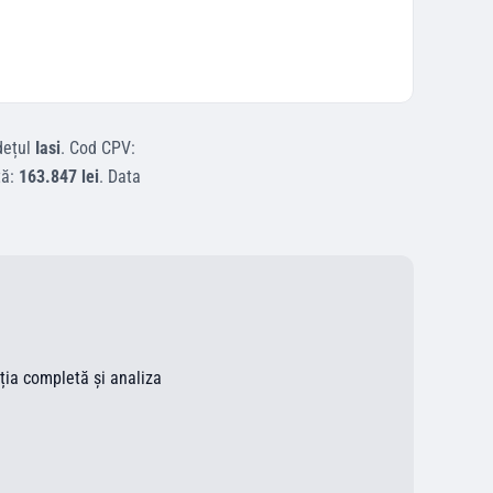
dețul
Iasi
.
Cod CPV:
tă:
163.847 lei
.
Data
ația completă și analiza