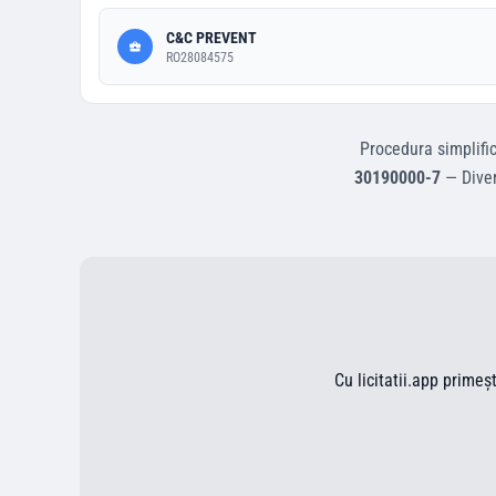
C&C PREVENT
RO28084575
Procedura simplifi
30190000-7
—
Dive
Cu licitatii.app primeș