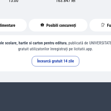
15:00
163.847 lei
plimentare
Posibili concurenți
Fur
le scolare, hartie si carton pentru editura
, publicată de
UNIVERSITAT
gratuit utilizatorilor înregistrați pe licitatii.app.
Încearcă gratuit 14 zile