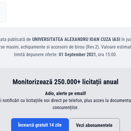
cata
publicată de
UNIVERSITATEA ALEXANDRU IOAN CUZA IASI
în ju
rse masini, echipamente si accesorii de birou (Rev.2)
.
Valoare estima
limită depunere oferte:
01 September 2021
, ora
15:00
.
Monitorizează 250.000+ licitații anual
Adio, alerte pe email!
ti notificări cu licitațiile noi direct pe telefon, plus acces la document
concurenților.
Încearcă gratuit 14 zile
Vezi abonamentele