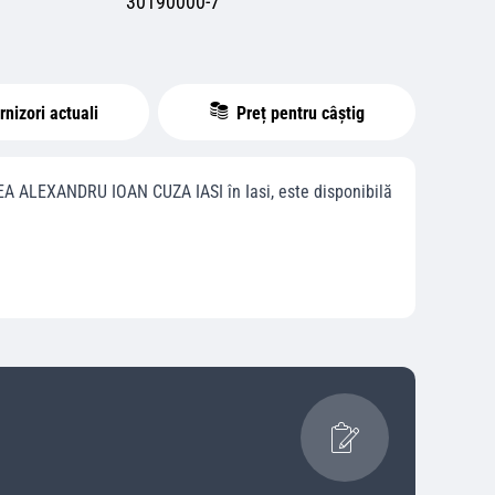
30190000-7
nizori actuali
Preț pentru câștig
EA ALEXANDRU IOAN CUZA IASI
în
Iasi
, este disponibilă