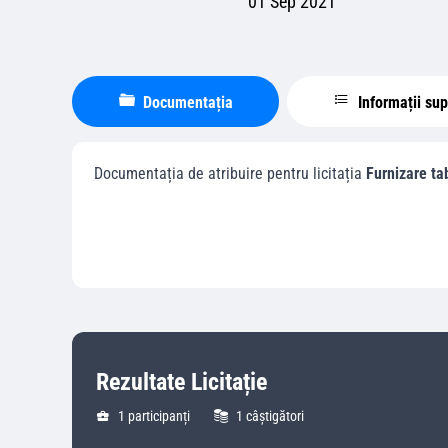
01 Sep 2021
Documentația
Informații su
Documentația de atribuire pentru licitația
Furnizare tab
Rezultate Licitație
1
participanți
1
câștigători