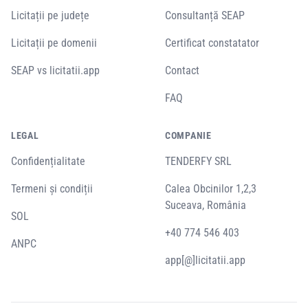
Licitații pe județe
Consultanță SEAP
Licitații pe domenii
Certificat constatator
SEAP vs licitatii.app
Contact
FAQ
LEGAL
COMPANIE
Confidențialitate
TENDERFY SRL
Termeni și condiții
Calea Obcinilor 1,2,3
Suceava, România
SOL
+40 774 546 403
ANPC
app[@]licitatii.app