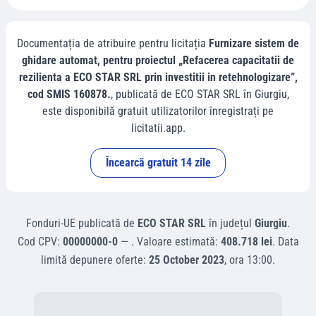
Documentația de atribuire pentru licitația
Furnizare sistem de
ghidare automat, pentru proiectul „Refacerea capacitatii de
rezilienta a ECO STAR SRL prin investitii in retehnologizare”,
cod SMIS 160878.
, publicată de
ECO STAR SRL
în
Giurgiu
,
este disponibilă gratuit utilizatorilor înregistrați pe
licitatii.app.
Încearcă gratuit 14 zile
Fonduri-UE
publicată de
ECO STAR SRL
în județul
Giurgiu
.
Cod CPV:
00000000-0
—
.
Valoare estimată:
408.718 lei
.
Data
limită depunere oferte:
25 October 2023
, ora
13:00
.