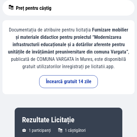
Preț pentru câștig
Documentația de atribuire pentru licitația
Furnizare mobilier
și materiale didactice pentru proiectul “Modernizarea
infrastructurii educaționale și a dotărilor aferente pentru
unitățile de învățământ preuniversitare din comuna Vargata”
,
publicată de
COMUNA VARGATA
în
Mures
, este disponibilă
gratuit utilizatorilor înregistrați pe licitatii.app.
Încearcă gratuit 14 zile
Rezultate Licitație
1
participanți
1
câștigători