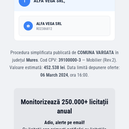
1
ALFA VEGA SRL,
ALFA VEGA SRL
RO2386812
Procedura simplificata
publicată de
COMUNA VARGATA
în
județul
Mures
.
Cod CPV:
39100000-3
—
Mobilier (Rev.2)
.
Valoare estimată:
452.538 lei
.
Data limită depunere oferte:
06 March 2024
, ora
16:00
.
Monitorizează 250.000+ licitații
anual
Adio, alerte pe email!