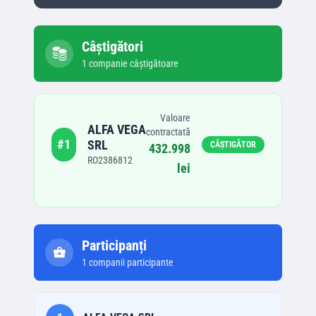
Câștigători
1
companie
câștigătoare
Valoare
ALFA VEGA
contractată
#
1
SRL
CÂȘTIGĂTOR
432.998
RO2386812
lei
Participanți
1
companii participante