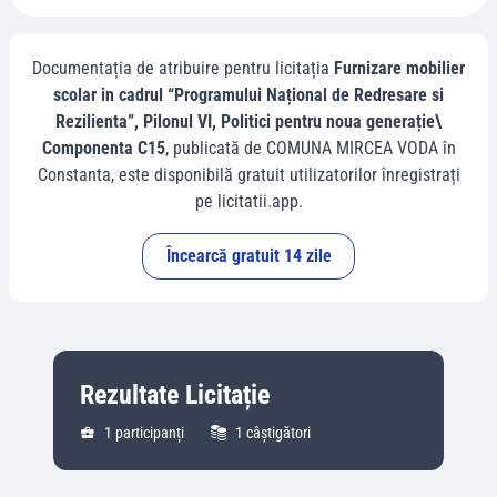
Documentația de atribuire pentru licitația
Furnizare mobilier
scolar in cadrul “Programului Național de Redresare si
Rezilienta”, Pilonul VI, Politici pentru noua generație\
Componenta C15
, publicată de
COMUNA MIRCEA VODA
în
Constanta
, este disponibilă gratuit utilizatorilor înregistrați
pe licitatii.app.
Încearcă gratuit 14 zile
Rezultate Licitație
1
participanți
1
câștigători