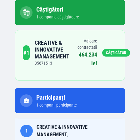
Câștigători
1
companie
câștigătoare
Valoare
CREATIVE &
contractată
INNOVATIVE
#
1
CÂȘTIGĂTOR
464.234
MANAGEMENT
lei
35671513
Participanți
1
companii participante
CREATIVE & INNOVATIVE
1
MANAGEMENT,