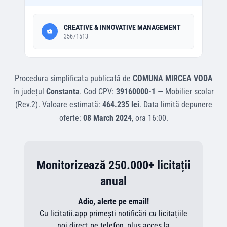
CREATIVE & INNOVATIVE MANAGEMENT
35671513
Procedura simplificata
publicată de
COMUNA MIRCEA VODA
în județul
Constanta
.
Cod CPV:
39160000-1
—
Mobilier scolar
(Rev.2)
.
Valoare estimată:
464.235 lei
.
Data limită depunere
oferte:
08 March 2024
, ora
16:00
.
Monitorizează 250.000+ licitații
anual
Adio, alerte pe email!
Cu licitatii.app primești notificări cu licitațiile
noi direct pe telefon, plus acces la