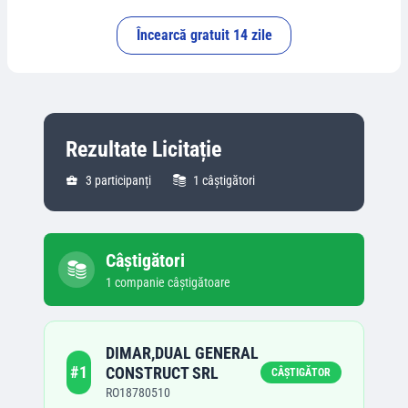
Încearcă gratuit 14 zile
Rezultate Licitație
3
participanți
1
câștigători
Câștigători
1
companie
câștigătoare
DIMAR,DUAL GENERAL
#
1
CONSTRUCT SRL
CÂȘTIGĂTOR
RO18780510