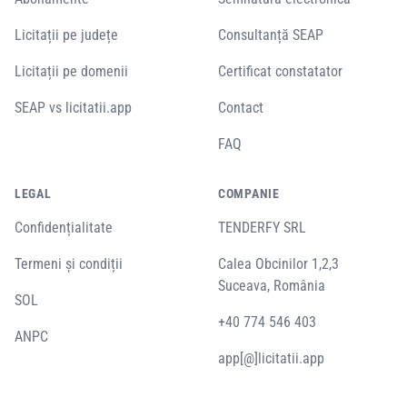
Licitații pe județe
Consultanță SEAP
Licitații pe domenii
Certificat constatator
SEAP vs licitatii.app
Contact
FAQ
LEGAL
COMPANIE
Confidențialitate
TENDERFY SRL
Termeni și condiții
Calea Obcinilor 1,2,3
Suceava, România
SOL
+40 774 546 403
ANPC
app[@]licitatii.app