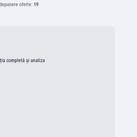
 depunere oferte:
19
ația completă și analiza