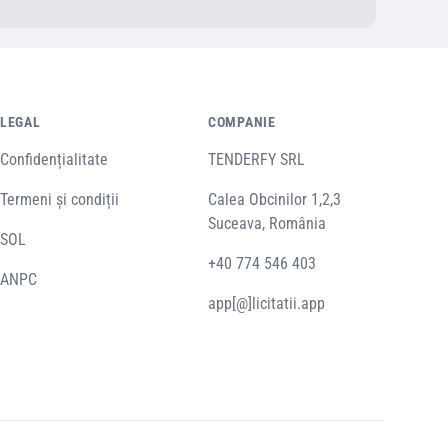
LEGAL
COMPANIE
Confidențialitate
TENDERFY SRL
Termeni și condiții
Calea Obcinilor 1,2,3
Suceava, România
SOL
+40 774 546 403
ANPC
app[@]licitatii.app