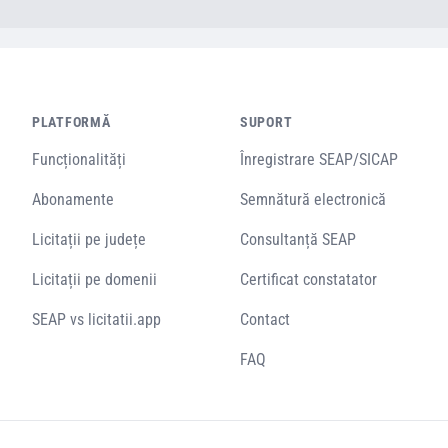
PLATFORMĂ
SUPORT
Funcționalități
Înregistrare SEAP/SICAP
Abonamente
Semnătură electronică
Licitații pe județe
Consultanță SEAP
Licitații pe domenii
Certificat constatator
SEAP vs licitatii.app
Contact
FAQ