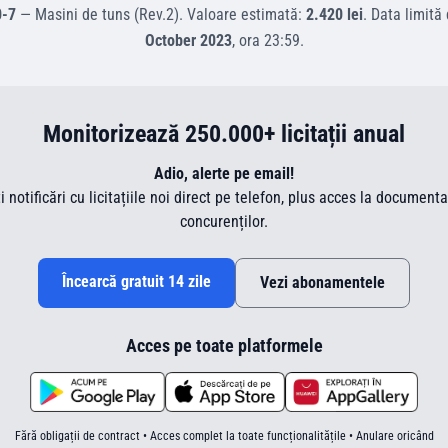
0-7
—
Masini de tuns (Rev.2)
.
Valoare estimată:
2.420 lei
.
Data limită
October 2023
, ora
23:59
.
Monitorizează 250.000+ licitații anual
Adio, alerte pe email!
ti notificări cu licitațiile noi direct pe telefon, plus acces la document
concurenților.
Încearcă gratuit 14 zile
Vezi abonamentele
Acces pe toate platformele
Fără obligații de contract • Acces complet la toate funcționalitățile • Anulare oricând