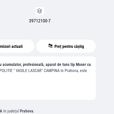
39712100-7
nizori actuali
Preț pentru câștig
u acumulator, profesională, aparat de tuns tip Moser cu
OLITIE '' VASILE LASCAR'' CAMPINA
în
Prahova
, este
NA
în județul
Prahova
.