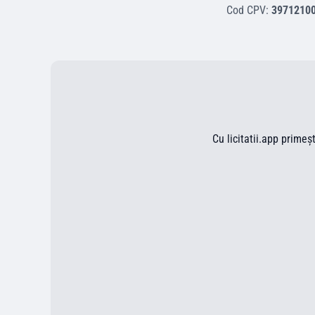
Cod CPV:
3971210
Cu licitatii.app primeș