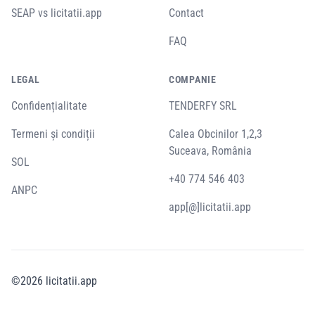
SEAP vs licitatii.app
Contact
FAQ
LEGAL
COMPANIE
Confidențialitate
TENDERFY SRL
Termeni și condiții
Calea Obcinilor 1,2,3
Suceava, România
SOL
+40 774 546 403
ANPC
app[@]licitatii.app
©
2026
licitatii.app