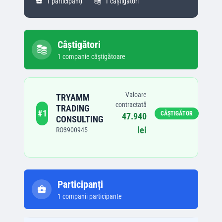
1
participanți
1
câștigători
Câștigători
1
companie
câștigătoare
Valoare
TRYAMM
contractată
TRADING
#
1
CÂȘTIGĂTOR
47.940
CONSULTING
lei
RO3900945
Participanți
1
companii participante