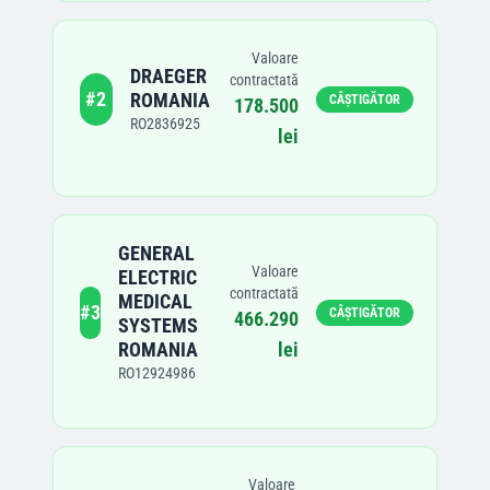
Valoare
DRAEGER
contractată
#
2
ROMANIA
CÂȘTIGĂTOR
178.500
RO2836925
lei
GENERAL
Valoare
ELECTRIC
contractată
MEDICAL
#
3
CÂȘTIGĂTOR
466.290
SYSTEMS
ROMANIA
lei
RO12924986
Valoare