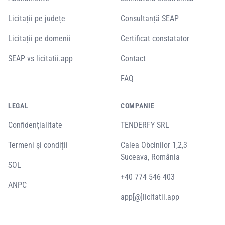
Licitații pe județe
Consultanță SEAP
Licitații pe domenii
Certificat constatator
SEAP vs licitatii.app
Contact
FAQ
LEGAL
COMPANIE
Confidențialitate
TENDERFY SRL
Termeni și condiții
Calea Obcinilor 1,2,3
Suceava, România
SOL
+40 774 546 403
ANPC
app[@]licitatii.app