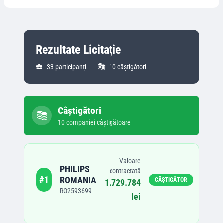
Rezultate Licitație
33
participanți
10
câștigători
Câștigători
10
companie
i
câștigătoare
Valoare
PHILIPS
contractată
#
1
ROMANIA
CÂȘTIGĂTOR
1.729.784
RO2593699
lei