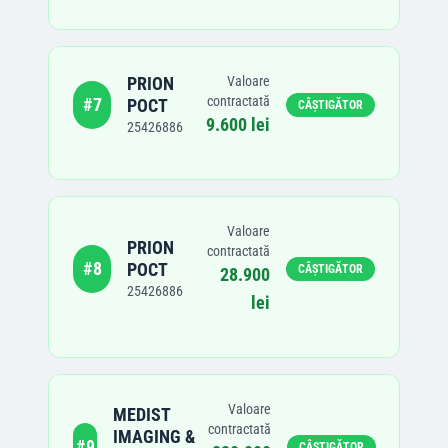
PRION
Valoare
contractată
#
7
POCT
CÂȘTIGĂTOR
9.600 lei
25426886
Valoare
PRION
contractată
#
8
POCT
CÂȘTIGĂTOR
28.900
25426886
lei
Valoare
MEDIST
contractată
IMAGING &
#
9
CÂȘTIGĂTOR