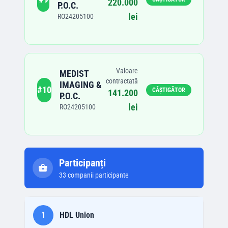
220.000
P.O.C.
lei
RO24205100
Valoare
MEDIST
contractată
IMAGING &
#
10
CÂȘTIGĂTOR
141.200
P.O.C.
lei
RO24205100
Participanți
33
companii participante
1
HDL Union